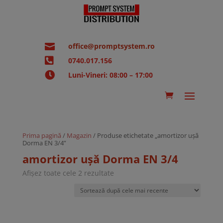

office@promptsystem.ro

0740.017.156

Luni-Vineri: 08:00 – 17:00
Prima pagină
/
Magazin
/ Produse etichetate „amortizor ușă
Dorma EN 3/4”
amortizor ușă Dorma EN 3/4
Sortat
Afișez toate cele 2 rezultate
după
cele
mai
recente