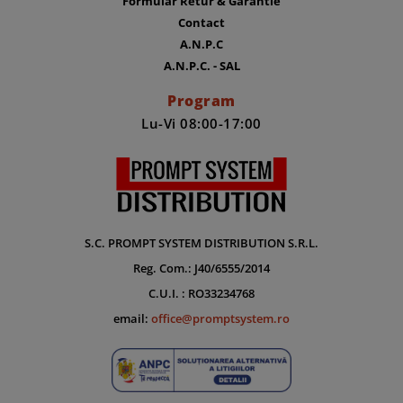
Formular Retur & Garantie
Contact
A.N.P.C
A.N.P.C. - SAL
Program
Lu-Vi 08:00-17:00
S.C. PROMPT SYSTEM DISTRIBUTION S.R.L.
Reg. Com.: J40/6555/2014
C.U.I. : RO33234768
email:
office@promptsystem.ro