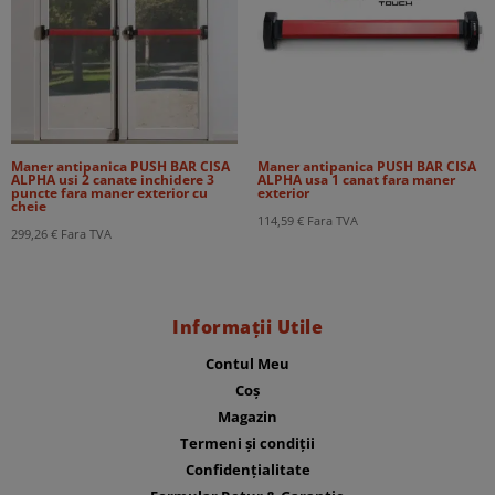
Maner antipanica PUSH BAR CISA
Maner antipanica PUSH BAR CISA
ALPHA usi 2 canate inchidere 3
ALPHA usa 1 canat fara maner
puncte fara maner exterior cu
exterior
cheie
114,59
€
Fara TVA
299,26
€
Fara TVA
Informații Utile
Contul Meu
Coș
Magazin
Termeni și condiții
Confidențialitate