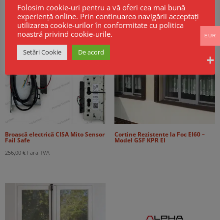
Folosim cookie-uri pentru a vă oferi cea mai bună
Produse Noi
experiență online. Prin continuarea navigării acceptați
utilizarea cookie-urilor în conformitate cu politica
noastră privind cookie-urile.
EUR
Setări Cookie
De acord
Broască electrică CISA Mito Sensor
Cortine Rezistente la Foc EI60 –
Fail Safe
Model GSF KPR EI
256,00
€
Fara TVA