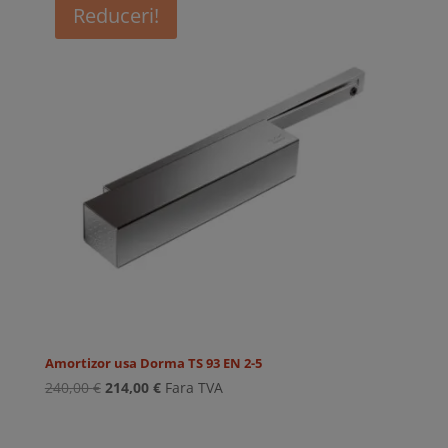
Reduceri!
Amortizor usa Dorma TS 93 EN 2-5
Prețul
Prețul
240,00
€
214,00
€
Fara TVA
inițial
curent
a
este: