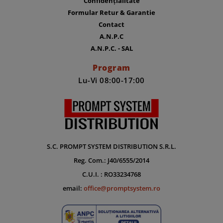
Confidențialitate
Formular Retur & Garantie
Contact
A.N.P.C
A.N.P.C. - SAL
Program
Lu-Vi 08:00-17:00
S.C. PROMPT SYSTEM DISTRIBUTION S.R.L.
Reg. Com.: J40/6555/2014
C.U.I. : RO33234768
email:
office@promptsystem.ro