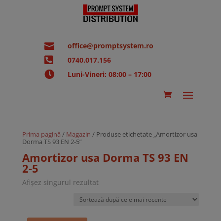

office@promptsystem.ro

0740.017.156

Luni-Vineri: 08:00 – 17:00
Prima pagină
/
Magazin
/ Produse etichetate „Amortizor usa
Dorma TS 93 EN 2-5”
Amortizor usa Dorma TS 93 EN
2-5
Afișez singurul rezultat