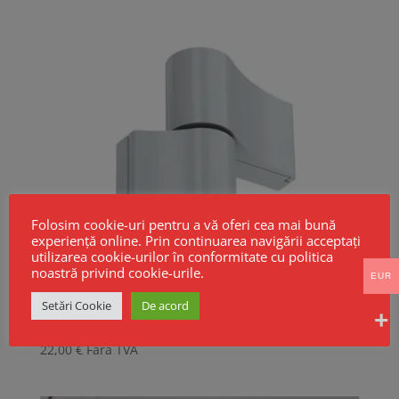
fost:
49,00 €.
55,00 €.
Folosim cookie-uri pentru a vă oferi cea mai bună
experiență online. Prin continuarea navigării acceptați
utilizarea cookie-urilor în conformitate cu politica
noastră privind cookie-urile.
EUR
Setări Cookie
De acord
Balamale aplicate reglaj 3D usi aluminiu
22,00
€
Fara TVA