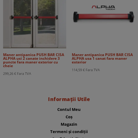
Maner antipanica PUSH BAR CISA
Maner antipanica PUSH BAR CISA
ALPHA usi 2 canate inchidere 3
ALPHA usa 1 canat fara maner
puncte fara maner exterior cu
exterior
cheie
114,59
€
Fara TVA
299,26
€
Fara TVA
Informații Utile
Contul Meu
Coș
Magazin
Termeni și condiții