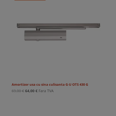
Amortizor usa cu sina culisanta G‑U OTS 430 G
Prețul
Prețul
69,00
€
64,00
€
Fara TVA
inițial
curent
a
este:
fost:
64,00 €.
69,00 €.