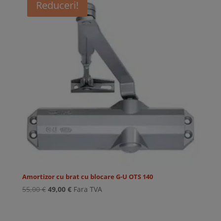
Reduceri!
Amortizor cu brat cu blocare G-U OTS 140
Prețul
Prețul
55,00
€
49,00
€
Fara TVA
inițial
curent
a
este: