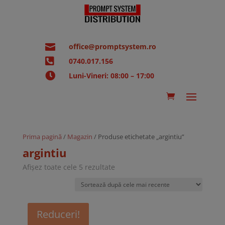

office@promptsystem.ro

0740.017.156

Luni-Vineri: 08:00 – 17:00
Prima pagină
/
Magazin
/ Produse etichetate „argintiu”
argintiu
Sortat
Afișez toate cele 5 rezultate
după
cele
mai
recente
Reduceri!