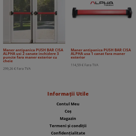
Maner antipanica PUSH BAR CISA
Maner antipanica PUSH BAR CISA
ALPHA usi 2 canate inchidere 3
ALPHA usa 1 canat fara maner
puncte fara maner exterior cu
exterior
cheie
114,59
€
Fara TVA
299,26
€
Fara TVA
Informații Utile
Contul Meu
Coș
Magazin
Termeni și condiții
Confidențialitate