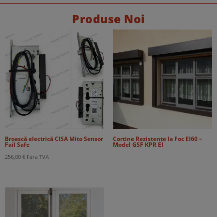
fost:
61,00 €.
99,00 €.
Produse Noi
Broască electrică CISA Mito Sensor
Cortine Rezistente la Foc EI60 –
Fail Safe
Model GSF KPR EI
256,00
€
Fara TVA