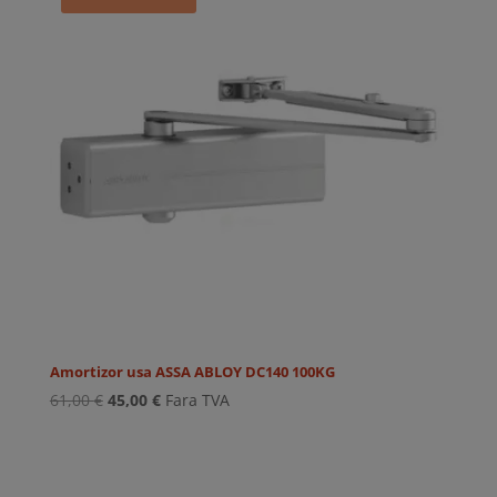
Amortizor usa ASSA ABLOY DC140 100KG
Prețul
Prețul
61,00
€
45,00
€
Fara TVA
inițial
curent
a
este:
fost:
45,00 €.