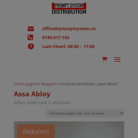

office@promptsystem.ro

0740.017.156

Luni-Vineri: 08:00 – 17:00
Prima pagină
/
Magazin
/ Produse etichetate „Assa Abloy”
Assa Abloy
Sortat
Afișez toate cele 5 rezultate
după
cele
mai
recente
Reduceri!