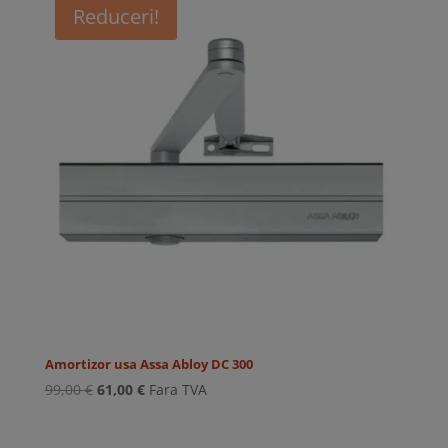
Reduceri!
172,00 €.
Amortizor usa Assa Abloy DC 300
Prețul
Prețul
99,00
€
61,00
€
Fara TVA
inițial
curent
a
este: