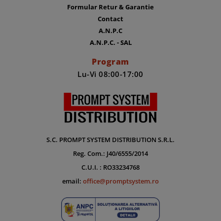
Formular Retur & Garantie
Contact
A.N.P.C
A.N.P.C. - SAL
Program
Lu-Vi 08:00-17:00
S.C. PROMPT SYSTEM DISTRIBUTION S.R.L.
Reg. Com.: J40/6555/2014
C.U.I. : RO33234768
email:
office@promptsystem.ro