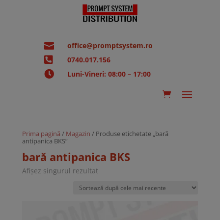

office@promptsystem.ro

0740.017.156

Luni-Vineri: 08:00 – 17:00
Prima pagină
/
Magazin
/ Produse etichetate „bară
antipanica BKS”
bară antipanica BKS
Afișez singurul rezultat