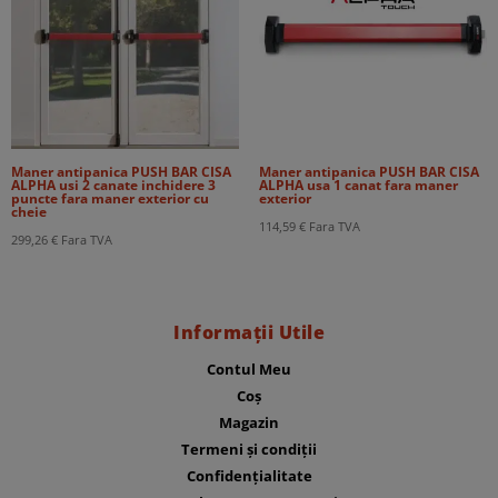
Maner antipanica PUSH BAR CISA
Maner antipanica PUSH BAR CISA
ALPHA usi 2 canate inchidere 3
ALPHA usa 1 canat fara maner
puncte fara maner exterior cu
exterior
cheie
114,59
€
Fara TVA
299,26
€
Fara TVA
Informații Utile
Contul Meu
Coș
Magazin
Termeni și condiții
Confidențialitate