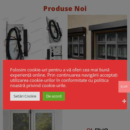
Produse Noi
Folosim cookie-uri pentru a vă oferi cea mai bună
experiență online. Prin continuarea navigării acceptați
utilizarea cookie-urilor în conformitate cu politica
Broască electrică CISA Mito Sensor
Cortine Rezistente la Foc EI60 –
Fail Safe
Model GSF KPR EI
noastră privind cookie-urile.
EUR
256,00
€
Fara TVA
Setări Cookie
De acord