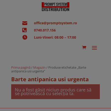

office@promptsystem.ro

0740.017.156

Luni-Vineri: 08:00 – 17:00
Prima pagină
/
Magazin
/ Produse etichetate „Barte
antipanica usi urgenta”
Barte antipanica usi urgenta
Nu a fost găsit niciun produs care să
se potrivească cu selecția ta.