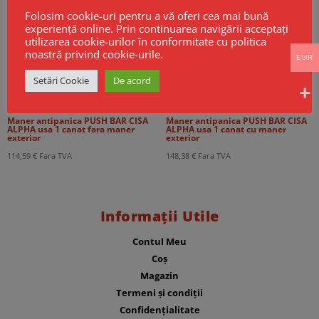
Folosim cookie-uri pentru a vă oferi cea mai bună
experiență online. Prin continuarea navigării acceptați
utilizarea cookie-urilor în conformitate cu politica
noastră privind cookie-urile.
EUR
Setări Cookie
De acord
Maner antipanica PUSH BAR CISA
Maner antipanica PUSH BAR CISA
ALPHA usa 1 canat fara maner
ALPHA usa 1 canat cu maner
exterior
exterior
114,59
€
Fara TVA
148,38
€
Fara TVA
Informații Utile
Contul Meu
Coș
Magazin
Termeni și condiții
Confidențialitate