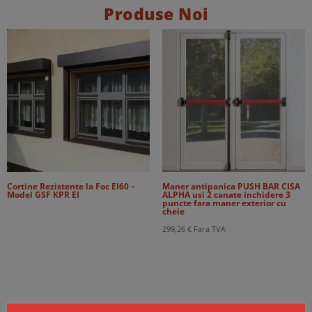
Produse Noi
Cortine Rezistente la Foc EI60 –
Maner antipanica PUSH BAR CISA
Model GSF KPR EI
ALPHA usi 2 canate inchidere 3
puncte fara maner exterior cu
cheie
299,26
€
Fara TVA