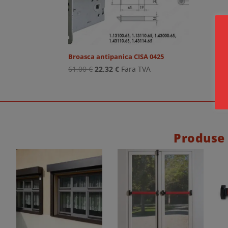
Broasca antipanica CISA 0425
Prețul
Prețul
61,00
€
22,32
€
Fara TVA
inițial
curent
a
este:
fost:
22,32 €.
61,00 €.
Produse