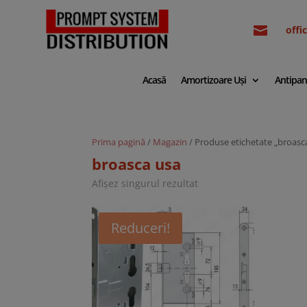

off
Acasă
Amortizoare Uși
Antipan
Prima pagină
/
Magazin
/ Produse etichetate „broasc
broasca usa
Afișez singurul rezultat
Reduceri!