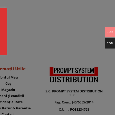
EUR
RON
rmații Utile
Contul Meu
Coș
Magazin
S.C. PROMPT SYSTEM DISTRIBUTION
S.R.L.
eni și condiții
fidențialitate
Reg. Com.: J40/6555/2014
r Retur & Garantie
C.U.I. : RO33234768
Contact