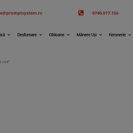

ice@promptsystem.ro
0740.017.156
ică
Desfumare
Obloane
Mânere Uși
Feronerie
a usa”