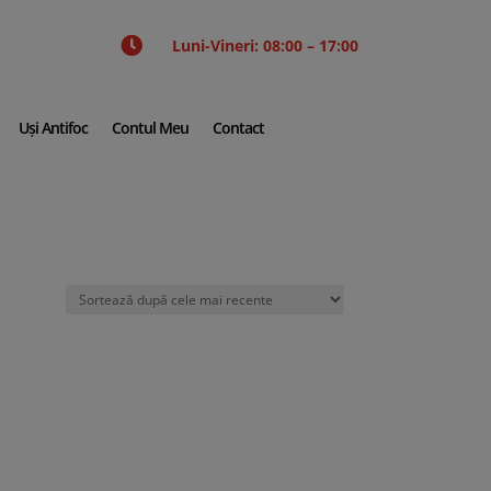

Luni-Vineri: 08:00 – 17:00
Uși Antifoc
Contul Meu
Contact