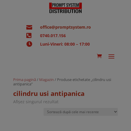

office@promptsystem.ro

0740.017.156

Luni-Vineri: 08:00 – 17:00
Prima pagină
/
Magazin
/ Produse etichetate „cilindru usi
antipanica”
cilindru usi antipanica
Afișez singurul rezultat