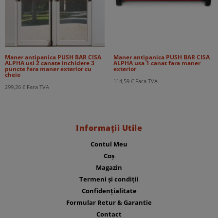
Maner antipanica PUSH BAR CISA
Maner antipanica PUSH BAR CISA
ALPHA usi 2 canate inchidere 3
ALPHA usa 1 canat fara maner
puncte fara maner exterior cu
exterior
cheie
114,59
€
Fara TVA
299,26
€
Fara TVA
Informații Utile
Contul Meu
Coș
Magazin
Termeni și condiții
Confidențialitate
Formular Retur & Garantie
Contact