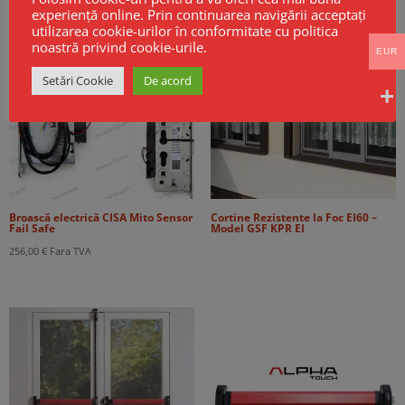
experiență online. Prin continuarea navigării acceptați
utilizarea cookie-urilor în conformitate cu politica
noastră privind cookie-urile.
EUR
Setări Cookie
De acord
Broască electrică CISA Mito Sensor
Cortine Rezistente la Foc EI60 –
Fail Safe
Model GSF KPR EI
256,00
€
Fara TVA