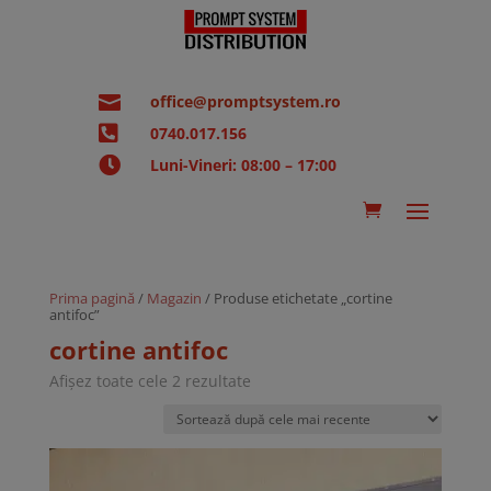

office@promptsystem.ro

0740.017.156

Luni-Vineri: 08:00 – 17:00
Prima pagină
/
Magazin
/ Produse etichetate „cortine
antifoc”
cortine antifoc
Sortat
Afișez toate cele 2 rezultate
după
cele
mai
recente