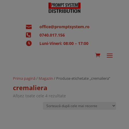

office@promptsystem.ro

0740.017.156

Luni-Vineri: 08:00 – 17:00
Prima pagină
/
Magazin
/ Produse etichetate „cremaliera”
cremaliera
Sortat
Afișez toate cele 4 rezultate
după
cele
mai
recente