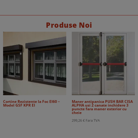
Produse Noi
Cortine Rezistente la Foc EI60 –
Maner antipanica PUSH BAR CISA
Model GSF KPR EI
ALPHA usi 2 canate inchidere 3
puncte fara maner exterior cu
cheie
299,26
€
Fara TVA