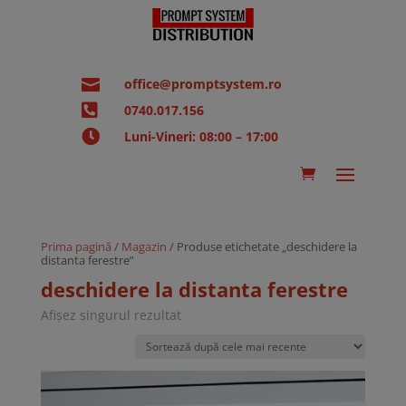

office@promptsystem.ro

0740.017.156

Luni-Vineri: 08:00 – 17:00
Prima pagină
/
Magazin
/ Produse etichetate „deschidere la
distanta ferestre”
deschidere la distanta ferestre
Afișez singurul rezultat