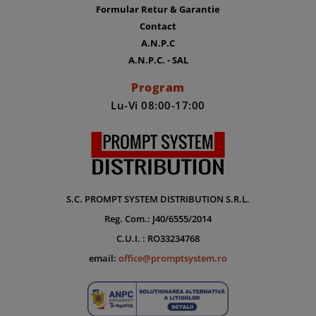
Formular Retur & Garantie
Contact
A.N.P.C
A.N.P.C. - SAL
Program
Lu-Vi 08:00-17:00
S.C. PROMPT SYSTEM DISTRIBUTION S.R.L.
Reg. Com.: J40/6555/2014
C.U.I. : RO33234768
email:
office@promptsystem.ro