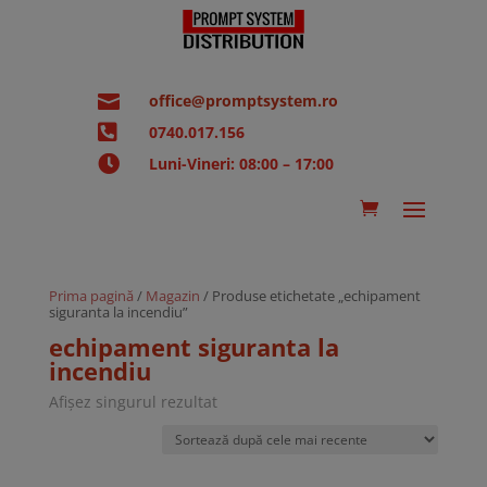

office@promptsystem.ro

0740.017.156

Luni-Vineri: 08:00 – 17:00
Prima pagină
/
Magazin
/ Produse etichetate „echipament
siguranta la incendiu”
echipament siguranta la
incendiu
Afișez singurul rezultat