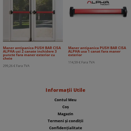
Maner antipanica PUSH BAR CISA
Maner antipanica PUSH BAR CISA
ALPHA usi 2 canate inchidere 3
ALPHA usa 1 canat fara maner
puncte fara maner exterior cu
exterior
cheie
114,59
€
Fara TVA
299,26
€
Fara TVA
Informații Utile
Contul Meu
Coș
Magazin
Termeni și condiții
Confidențialitate