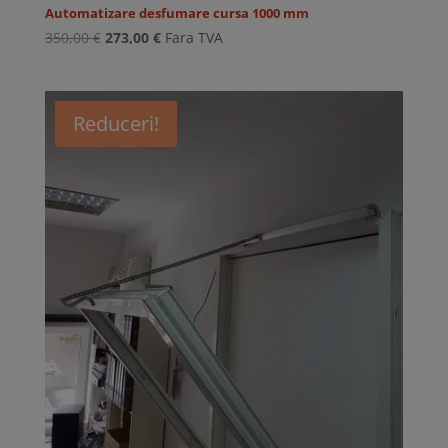
Automatizare desfumare cursa 1000 mm
Prețul
Prețul
350,00
€
273,00
€
Fara TVA
inițial
curent
a
este:
fost:
273,00 €.
Reduceri!
350,00 €.