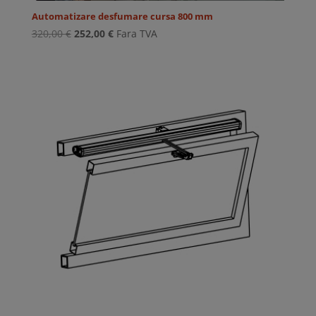
Automatizare desfumare cursa 800 mm
Prețul
Prețul
320,00
€
252,00
€
Fara TVA
inițial
curent
a
este:
fost:
252,00 €.
320,00 €.