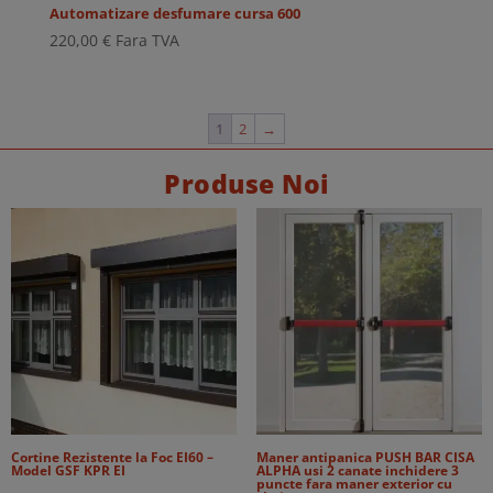
Automatizare desfumare cursa 600
220,00
€
Fara TVA
1
2
→
Produse Noi
Cortine Rezistente la Foc EI60 –
Maner antipanica PUSH BAR CISA
Model GSF KPR EI
ALPHA usi 2 canate inchidere 3
puncte fara maner exterior cu