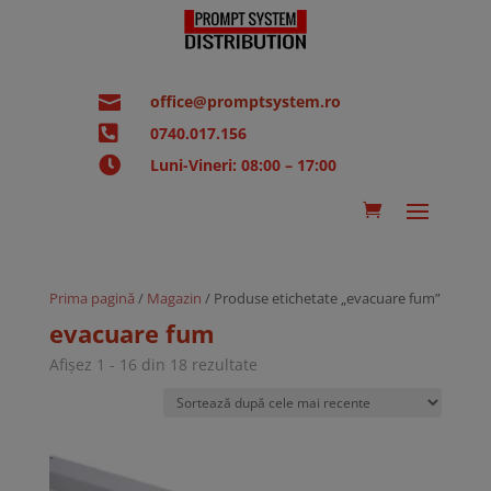

office@promptsystem.ro

0740.017.156

Luni-Vineri: 08:00 – 17:00
Prima pagină
/
Magazin
/ Produse etichetate „evacuare fum”
evacuare fum
Sortat
Afișez 1 - 16 din 18 rezultate
după
cele
mai
recente