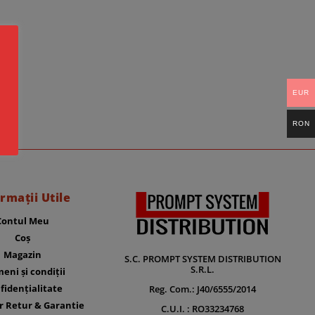
EUR
RON
rmații Utile
Contul Meu
Coș
Magazin
S.C. PROMPT SYSTEM DISTRIBUTION
S.R.L.
eni și condiții
fidențialitate
Reg. Com.: J40/6555/2014
r Retur & Garantie
C.U.I. : RO33234768