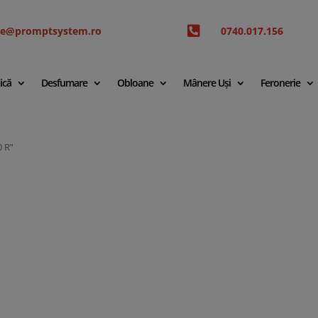

ice@promptsystem.ro
0740.017.156
ică
Desfumare
Obloane
Mânere Uși
Feronerie
0 R”