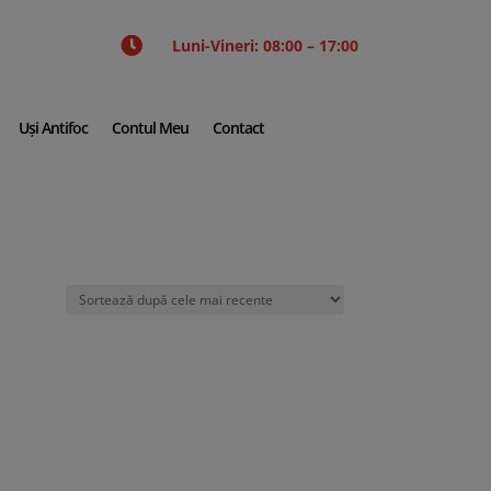

Luni-Vineri: 08:00 – 17:00
Uși Antifoc
Contul Meu
Contact