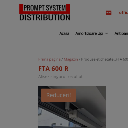

off
Acasă
Amortizoare Uși
Antipan
Prima pagină
/
Magazin
/ Produse etichetate „FTA 60
FTA 600 R
Afișez singurul rezultat
Reduceri!