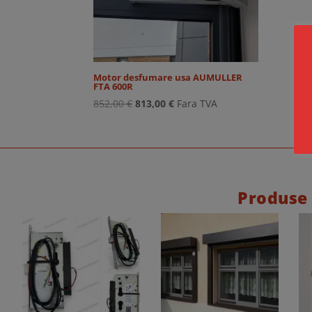
Motor desfumare usa AUMULLER
FTA 600R
Prețul
Prețul
852,00
€
813,00
€
Fara TVA
inițial
curent
a
este:
fost:
813,00 €.
852,00 €.
Produse