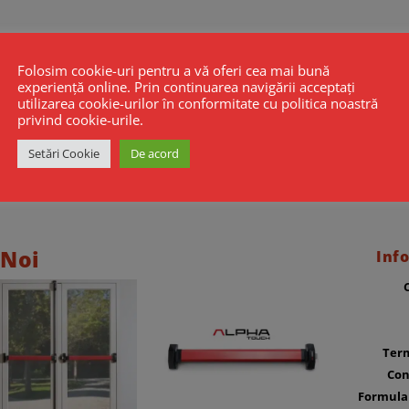
Folosim cookie-uri pentru a vă oferi cea mai bună
experiență online. Prin continuarea navigării acceptați
utilizarea cookie-urilor în conformitate cu politica noastră
privind cookie-urile.
Setări Cookie
De acord
 Noi
Info
Term
Con
Formula