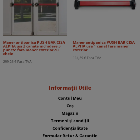
Maner antipanica PUSH BAR CISA
Maner antipanica PUSH BAR CISA
ALPHA usi 2 canate inchidere 3
ALPHA usa 1 canat fara maner
puncte fara maner exterior cu
exterior
cheie
114,59
€
Fara TVA
299,26
€
Fara TVA
Informații Utile
Contul Meu
Coș
Magazin
Termeni și condiții
Confidențialitate
Formular Retur & Garantie