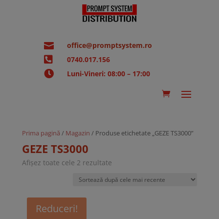

office@promptsystem.ro

0740.017.156

Luni-Vineri: 08:00 – 17:00
Prima pagină
/
Magazin
/ Produse etichetate „GEZE TS3000”
GEZE TS3000
Sortat
Afișez toate cele 2 rezultate
după
cele
mai
recente
Reduceri!