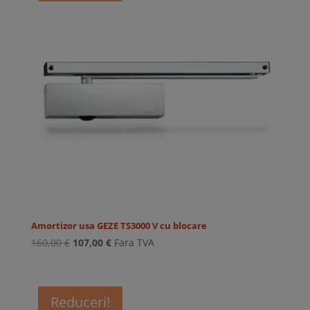
Amortizor usa GEZE TS3000 V cu blocare
Prețul
Prețul
160,00
€
107,00
€
Fara TVA
inițial
curent
a
este:
fost:
107,00 €.
Reduceri!
160,00 €.