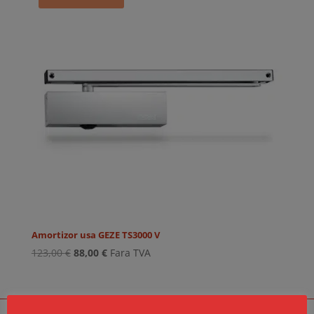
Amortizor usa GEZE TS3000 V
Prețul
Prețul
123,00
€
88,00
€
Fara TVA
inițial
curent
a
este:
fost:
88,00 €.