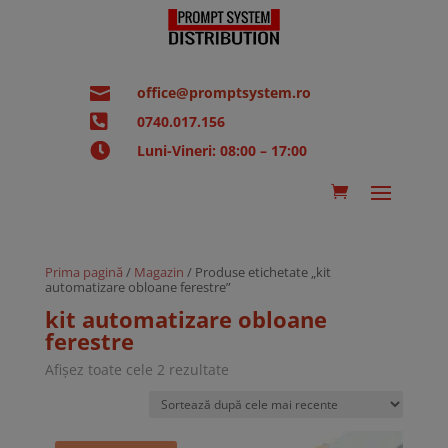

office@promptsystem.ro

0740.017.156

Luni-Vineri: 08:00 – 17:00
Prima pagină
/
Magazin
/ Produse etichetate „kit
automatizare obloane ferestre”
kit automatizare obloane
ferestre
Sortat
Afișez toate cele 2 rezultate
după
cele
mai
recente