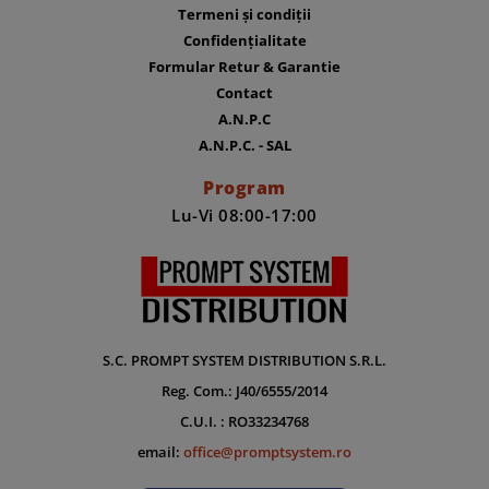
Termeni și condiții
Confidențialitate
Formular Retur & Garantie
Contact
A.N.P.C
A.N.P.C. - SAL
Program
Lu-Vi 08:00-17:00
S.C. PROMPT SYSTEM DISTRIBUTION S.R.L.
Reg. Com.: J40/6555/2014
C.U.I. : RO33234768
email:
office@promptsystem.ro