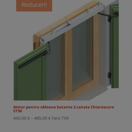
Reduceri!
Motor pentru obloane batante 2 canate Chiaroscuro
ST50
Interval
460,00
€
–
485,00
€
Fara TVA
de
prețuri: