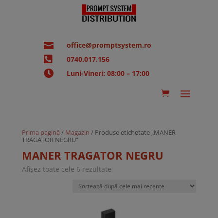

office@promptsystem.ro

0740.017.156

Luni-Vineri: 08:00 – 17:00
Prima pagină
/
Magazin
/ Produse etichetate „MANER
TRAGATOR NEGRU”
MANER TRAGATOR NEGRU
Sortat
Afișez toate cele 6 rezultate
după
cele
mai
recente