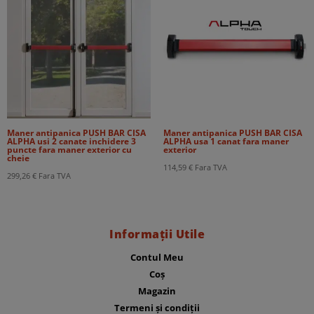
Maner antipanica PUSH BAR CISA
Maner antipanica PUSH BAR CISA
ALPHA usi 2 canate inchidere 3
ALPHA usa 1 canat fara maner
puncte fara maner exterior cu
exterior
cheie
114,59
€
Fara TVA
299,26
€
Fara TVA
Informații Utile
Contul Meu
Coș
Magazin
Termeni și condiții