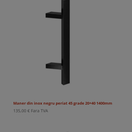
Maner din inox negru periat 45 grade 20×40 1400mm
135,00
€
Fara TVA