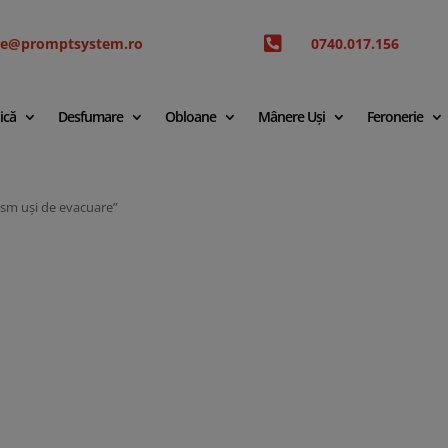

ice@promptsystem.ro
0740.017.156
ică
Desfumare
Obloane
Mânere Uși
Feronerie
sm uși de evacuare”