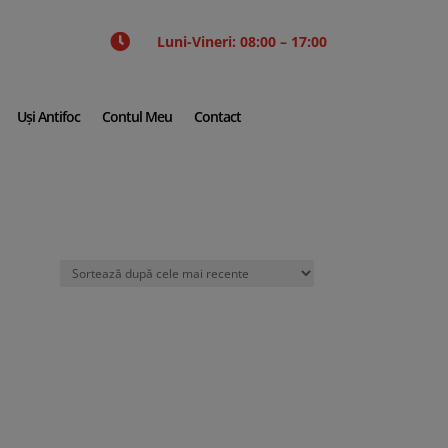

Luni-Vineri: 08:00 – 17:00
Uși Antifoc
Contul Meu
Contact