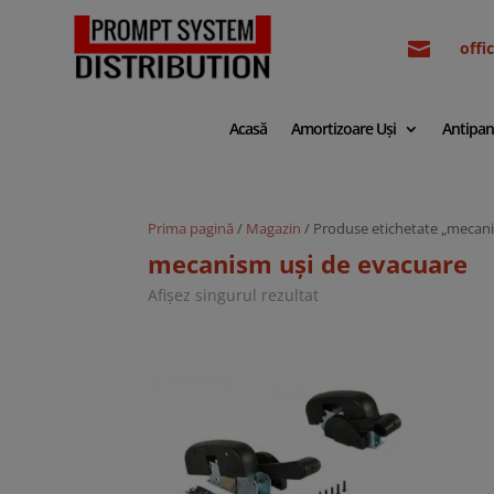

off
Acasă
Amortizoare Uși
Antipan
Prima pagină
/
Magazin
/ Produse etichetate „mecani
mecanism uși de evacuare
Afișez singurul rezultat