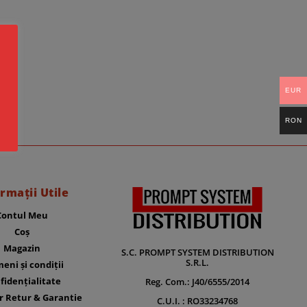
EUR
RON
rmații Utile
Contul Meu
Coș
Magazin
S.C. PROMPT SYSTEM DISTRIBUTION
S.R.L.
eni și condiții
fidențialitate
Reg. Com.: J40/6555/2014
r Retur & Garantie
C.U.I. : RO33234768