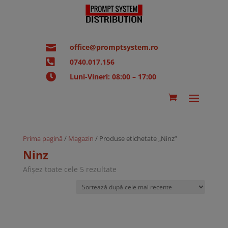

office@promptsystem.ro

0740.017.156

Luni-Vineri: 08:00 – 17:00
Prima pagină
/
Magazin
/ Produse etichetate „Ninz”
Ninz
Sortat
Afișez toate cele 5 rezultate
după
cele
mai
recente