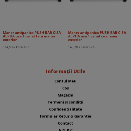
Maner antipanica PUSH BAR CISA
Maner antipanica PUSH BAR CISA
ALPHA usa 1 canat fara maner
ALPHA usa 1 canat cu maner
exterior
exterior
114,59
€
Fara TVA
148,38
€
Fara TVA
Informații Utile
Contul Meu
Coș
Magazin
Termeni și condiții
Confidențialitate
Formular Retur & Garantie
Contact
A.N.P.C