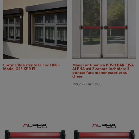
Cortine Rezistente la Foc EI60 –
Maner antipanica PUSH BAR CISA
Model GSF KPR EI
ALPHA usi 2 canate inchidere 3
puncte fara maner exterior cu
cheie
299,26
€
Fara TVA