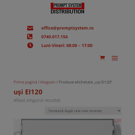

office@promptsystem.ro

0740.017.156

Luni-Vineri: 08:00 – 17:00
Prima pagină
/
Magazin
/ Produse etichetate „uși EI120”
uși EI120
Afișez singurul rezultat