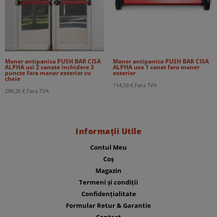
Maner antipanica PUSH BAR CISA
Maner antipanica PUSH BAR CISA
ALPHA usi 2 canate inchidere 3
ALPHA usa 1 canat fara maner
puncte fara maner exterior cu
exterior
cheie
114,59
€
Fara TVA
299,26
€
Fara TVA
Informații Utile
Contul Meu
Coș
Magazin
Termeni și condiții
Confidențialitate
Formular Retur & Garantie
Contact