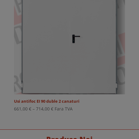
Usi antifoc EI 90 duble 2 canaturi
Interval
661,00
€
–
714,00
€
Fara TVA
de
prețuri:
661,00 €
până