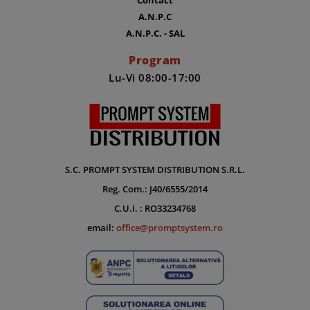
A.N.P.C
A.N.P.C. - SAL
Program
Lu-Vi 08:00-17:00
S.C. PROMPT SYSTEM DISTRIBUTION S.R.L.
Reg. Com.: J40/6555/2014
C.U.I. : RO33234768
email:
office@promptsystem.ro