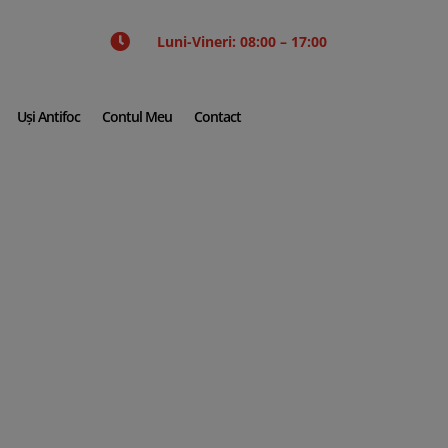

Luni-Vineri: 08:00 – 17:00
Uși Antifoc
Contul Meu
Contact