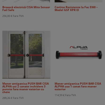
Broască electrică CISA Mito Sensor
Cortine Rezistente la Foc EI60 –
Fail Safe
Model GSF KPR EI
256,00
€
Fara TVA
Maner antipanica PUSH BAR CISA
Maner antipanica PUSH BAR CISA
ALPHA usi 2 canate inchidere 3
ALPHA usa 1 canat fara maner
puncte fara maner exterior cu
exterior
cheie
114,59
€
Fara TVA
299,26
€
Fara TVA