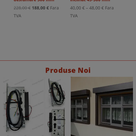
Prețul
Prețul
Interval
228,00
€
188,00
€
Fara
40,00
€
–
48,00
€
Fara
inițial
curent
de
TVA
TVA
a
este:
prețuri:
fost:
188,00 €.
40,00 €
228,00 €.
până
la
48,00 €
Produse Noi