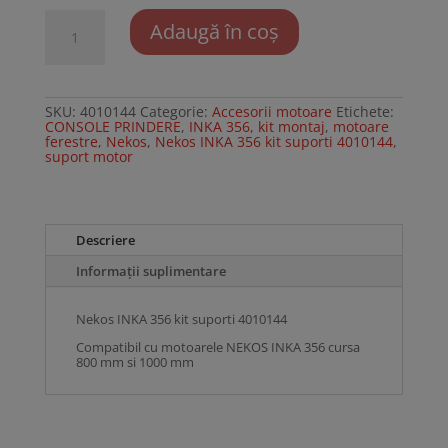
Cantitate
Adaugă în coș
Nekos
INKA
356
kit
suporti
4010144
SKU:
4010144
Categorie:
Accesorii motoare
Etichete:
CONSOLE PRINDERE
,
INKA 356
,
kit montaj
,
motoare
ferestre
,
Nekos
,
Nekos INKA 356 kit suporti 4010144
,
suport motor
Descriere
Informații suplimentare
Nekos INKA 356 kit suporti 4010144
Compatibil cu motoarele NEKOS INKA 356 cursa
800 mm si 1000 mm