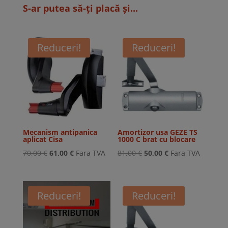
S-ar putea să-ți placă și...
Reduceri!
Reduceri!
Mecanism antipanica
Amortizor usa GEZE TS
aplicat Cisa
1000 C brat cu blocare
Prețul
Prețul
Prețul
Prețul
70,00
€
61,00
€
Fara TVA
81,00
€
50,00
€
Fara TVA
inițial
curent
inițial
curent
a
este:
a
este:
fost:
61,00 €.
fost:
50,00 €.
Reduceri!
Reduceri!
70,00 €.
81,00 €.