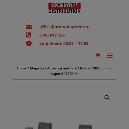

office@promptsystem.ro

0740.017.156

Luni-Vineri: 08:00 – 17:00
Home
/
Magazin
/
Accesorii motoare
/ Nekos INKA 356 kit
suporti 4010144