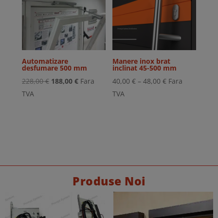
Automatizare
Manere inox brat
desfumare 500 mm
inclinat 45-500 mm
Prețul
Prețul
Interval
228,00
€
188,00
€
Fara
40,00
€
–
48,00
€
Fara
inițial
curent
de
TVA
TVA
a
este:
prețuri:
fost:
188,00 €.
40,00 €
228,00 €.
până
la
48,00 €
Produse Noi