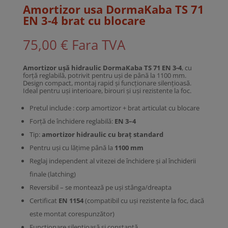
Amortizor usa DormaKaba TS 71
EN 3-4 brat cu blocare
75,00
€
Fara TVA
Amortizor ușă hidraulic DormaKaba TS 71 EN 3-4
, cu
forță reglabilă, potrivit pentru uși de până la 1100 mm.
Design compact, montaj rapid și funcționare silențioasă.
Ideal pentru uși interioare, birouri și uși rezistente la foc.
Pretul include : corp amortizor + brat articulat cu blocare
Forță de închidere reglabilă:
EN 3–4
Tip:
amortizor hidraulic cu braț standard
Pentru uși cu lățime până la
1100 mm
Reglaj independent al vitezei de închidere și al închiderii
finale (latching)
Reversibil – se montează pe uși stânga/dreapta
Certificat
EN 1154
(compatibil cu uși rezistente la foc, dacă
este montat corespunzător)
Funcționare silențioasă și constantă