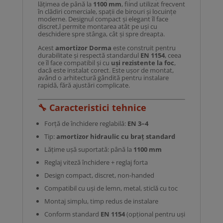
lățimea de până la
1100 mm
, fiind utilizat frecvent
în clădiri comerciale, spații de birouri și locuințe
moderne. Designul compact și elegant îl face
discret,l permite montarea atât pe uși cu
deschidere spre stânga, cât și spre dreapta.
Acest
amortizor Dorma
este construit pentru
durabilitate și respectă standardul
EN 1154
, ceea
ce îl face compatibil și cu
uși rezistente la foc
,
dacă este instalat corect. Este ușor de montat,
având o arhitectură gândită pentru instalare
rapidă, fără ajustări complicate.
🔧
Caracteristici tehnice
Forță de închidere reglabilă:
EN 3–4
Tip:
amortizor hidraulic cu braț standard
Lățime ușă suportată: până la
1100 mm
Reglaj viteză închidere + reglaj forta
Design compact, discret, non-handed
Compatibil cu uși de lemn, metal, sticlă cu toc
Montaj simplu, timp redus de instalare
Conform standard
EN 1154
(opțional pentru uși