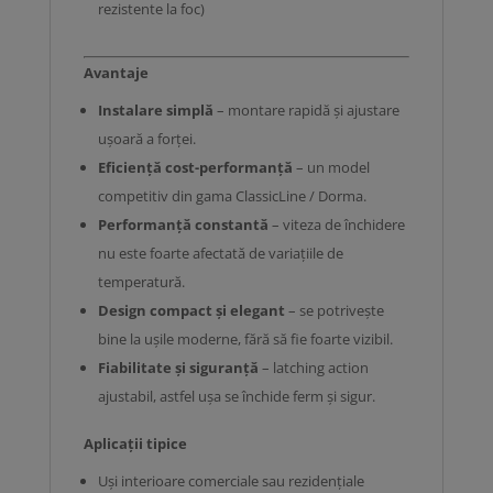
rezistente la foc)
Avantaje
Instalare simplă
– montare rapidă și ajustare
ușoară a forței.
Eficiență cost-performanță
– un model
competitiv din gama ClassicLine / Dorma.
Performanță constantă
– viteza de închidere
nu este foarte afectată de variațiile de
temperatură.
Design compact și elegant
– se potrivește
bine la ușile moderne, fără să fie foarte vizibil.
Fiabilitate și siguranță
– latching action
ajustabil, astfel ușa se închide ferm și sigur.
Aplicații tipice
Uși interioare comerciale sau rezidențiale