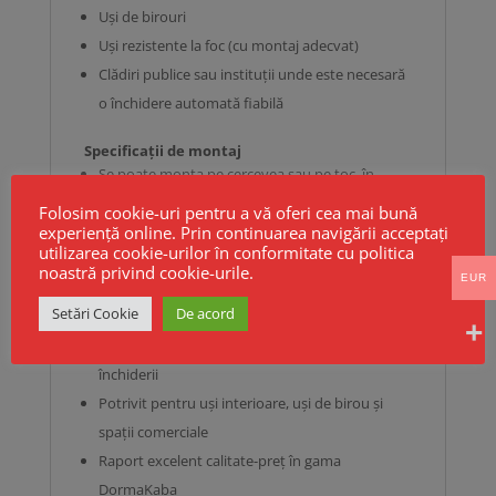
Uși de birouri
Uși rezistente la foc (cu montaj adecvat)
Clădiri publice sau instituții unde este necesară
o închidere automată fiabilă
Specificații de montaj
Se poate monta pe cercevea sau pe toc, în
funcție de configurația ușii
Folosim cookie-uri pentru a vă oferi cea mai bună
experiență online. Prin continuarea navigării acceptați
utilizarea cookie-urilor în conformitate cu politica
noastră privind cookie-urile.
⭐
Avantaje principale
EUR
Setări Cookie
De acord
Funcționare silențioasă și constantă
Reglaje precise pentru un control perfect al
închiderii
Potrivit pentru uși interioare, uși de birou și
spații comerciale
Raport excelent calitate-preț în gama
DormaKaba