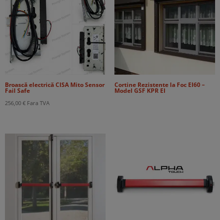
Broască electrică CISA Mito Sensor
Cortine Rezistente la Foc EI60 –
Fail Safe
Model GSF KPR EI
256,00
€
Fara TVA