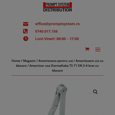

office@promptsystem.ro

0740.017.156

Luni-Vineri: 08:00 – 17:00
Home
/
Magazin
/
Amortizoare pentru usi
/
Amortizoare usi cu
blocare
/ Amortizor usa DormaKaba TS 71 EN 3-4 brat cu
blocare