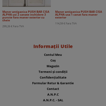
Maner antipanica PUSH BAR CISA
Maner antipanica PUSH BAR CISA
ALPHA usi 2 canate inchidere 3
ALPHA usa 1 canat fara maner
puncte fara maner exterior cu
exterior
cheie
114,59
€
Fara TVA
299,26
€
Fara TVA
Informații Utile
Contul Meu
Coș
Magazin
Termeni și condiții
Confidențialitate
Formular Retur & Garantie
Contact
A.N.P.C
A.N.P.C. - SAL