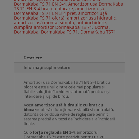
DormaKaba TS 71 EN 3-4
,
Amortizor usa DormaKaba
TS 71 EN 3-4 brat cu blocare
,
amortizor ușă
DormaKaba TS 71 EN 3-4 preț
,
amortizor ușă
DormaKaba TS 71 ofertă
,
amortizor usa hidraulic
,
amortizor ușă montaj simplu
,
autoinchidere
,
cumpără amortizor DormaKaba TS 71
,
Dorma
,
DormaKaba
,
DormaKaba TS 71
,
DormaKaba TS71
Descriere
Informații suplimentare
Amortizor usa DormaKaba TS 71 EN 3-4 brat cu
blocare este unul dintre cele mai populare și
fiabile soluții de închidere automată pentru uși
interioare și uși de birou.
Acest
amortizor ușă hidraulic cu brat cu
blocare
oferă o funcționare stabilă și controlată,
datorită celor două valve de reglaj care permit
setarea precisă a vitezei de închidere și a închiderii
finale.
Cu o
forță reglabilă EN 3-4
, amortizorul
DormaKaba TS 71 este potrivit pentru uși cu