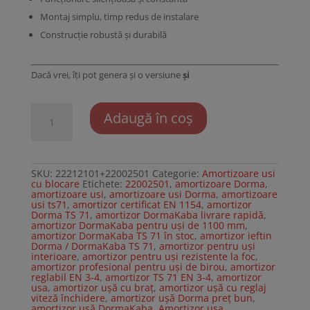
Montaj simplu, timp redus de instalare
Construcție robustă și durabilă
Dacă vrei, îți pot genera și o versiune
și
Cantitate
Adaugă în coș
Amortizor
usa
DormaKaba
TS
71
EN
SKU:
22212101+22002501
Categorie:
Amortizoare usi
3-
cu blocare
Etichete:
22002501
,
amortizoare Dorma
,
4
amortizoare usi
,
amortizoare usi Dorma
,
amortizoare
brat
usi ts71
,
amortizor certificat EN 1154
,
amortizor
cu
Dorma TS 71
,
amortizor DormaKaba livrare rapidă
,
blocare
amortizor DormaKaba pentru uși de 1100 mm
,
amortizor DormaKaba TS 71 în stoc
,
amortizor ieftin
Dorma / DormaKaba TS 71
,
amortizor pentru uși
interioare
,
amortizor pentru uși rezistente la foc
,
amortizor profesional pentru uși de birou
,
amortizor
reglabil EN 3-4
,
amortizor TS 71 EN 3-4
,
amortizor
usa
,
amortizor ușă cu braț
,
amortizor ușă cu reglaj
viteză închidere
,
amortizor ușă Dorma preț bun
,
amortizor ușă DormaKaba
,
Amortizor usa