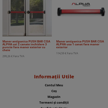
Maner antipanica PUSH BAR CISA
Maner antipanica PUSH BAR CISA
ALPHA usi 2 canate inchidere 3
ALPHA usa 1 canat fara maner
puncte fara maner exterior cu
exterior
cheie
114,59
€
Fara TVA
299,26
€
Fara TVA
Informații Utile
Contul Meu
Coș
Magazin
Termeni și condiții