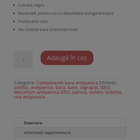
Culoare negru
Reversibil, pentru usi cu deschidere stanga/dreapta
Producator Iseo
Nu contine bara orizontala rosie
Cantitate
Adaugă în coș
Mecanism
antipanica
ISEO
Categorie:
Componente bara antipanica
Etichete:
antifoc
,
antipanica
,
bara
,
bare
,
ingropat
,
ISEO
,
Mecanism antipanica ISEO
,
panica
,
sistem
,
sisteme
,
usa antipanica
Descriere
Informații suplimentare