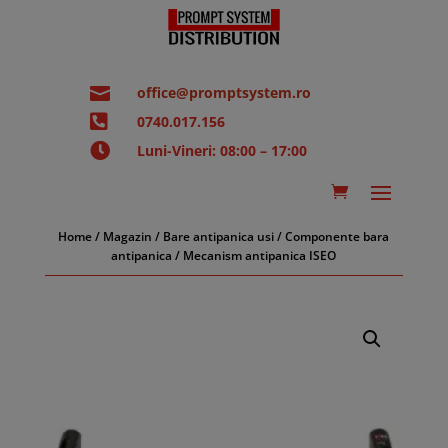

office@promptsystem.ro

0740.017.156

Luni-Vineri: 08:00 – 17:00
Home
/
Magazin
/
Bare antipanica usi
/
Componente bara
antipanica
/ Mecanism antipanica ISEO