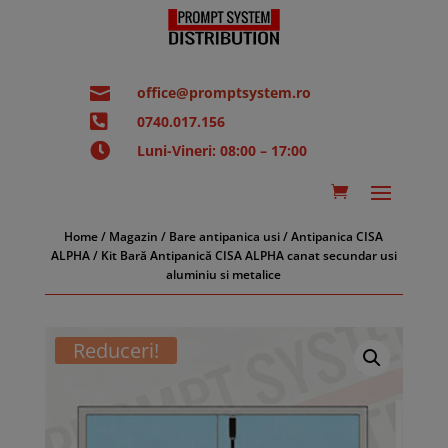

office@promptsystem.ro

0740.017.156

Luni-Vineri: 08:00 – 17:00
Home
/
Magazin
/
Bare antipanica usi
/
Antipanica CISA
ALPHA
/ Kit Bară Antipanică CISA ALPHA canat secundar usi
aluminiu si metalice
Reduceri!