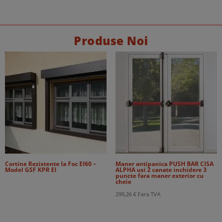
la
48,00 €
Produse Noi
Cortine Rezistente la Foc EI60 –
Maner antipanica PUSH BAR CISA
Model GSF KPR EI
ALPHA usi 2 canate inchidere 3
puncte fara maner exterior cu
cheie
299,26
€
Fara TVA