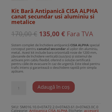
Kit Bară Antipanică CISA ALPHA
canat secundar usi aluminiu si
metalice
Prețul
Prețul
170,00
€
135,00
€
Fara TVA
inițial
curent
a
este:
fost:
135,00 €.
Sistem complet de închidere antipanică
CISA ALPHA
special
170,00 €.
conceput pentru
canatul secundar
al ușilor din aluminiu,
metal.. Acest kit include bara orizontală rosie de 1200 mm,
zăvoarele de închidere verticală (sus/jos) și sistemul de
activare prin cablu flexibil, oferind o soluție certificată
pentru căile de evacuare în caz de urgență. Este ideal pentru
trafic intens și garantează o deschidere rapidă prin simpla
apăsare.
Cantitate
Adaugă în coș
Kit
Bară
Antipanică
CISA
ALPHA
canat
SKU:
5M016.10.0+07A72.2.0+07A63.61.0+07A63.0C.0
secundar
Categorie:
Antipanica CISA ALPHA
Etichete:
accesorii