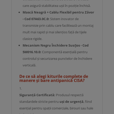
care asigură stabilitatea ușii în poziție închisă.
Mască Neagră + Cablu Flexibil pentru Zăvor
- Cod 07A63.0C.0:
Sistem inovator de
transmisie prin cablu care facilitează un montaj
mult mai rapid și mai silențios față de tijele
clasice rigide.
Mecanism Negru Închidere Sus/Jos - Cod
5M016.10.0:
Componentă esențială pentru
controlul și securizarea punctelor de închidere
verticală.
De ce să alegi kiturile complete de
manere și bare antipanică CISA?
Siguranță Certificată:
Produsul respectă
standardele stricte pentru
uși de urgență
, fiind
esențial pentru spații comerciale, birouri sau hale