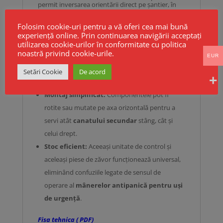
permit inversarea orientării direct pe șantier, în
timpul montajului.
Avantajele unui sistem reversibil:
Folosim cookie-uri pentru a vă oferi cea mai bună
experiență online. Prin continuarea navigării acceptați
Flexibilitate totală:
Se adaptează oricărei
utilizarea cookie-urilor în conformitate cu politica
noastră privind cookie-urile.
configurații de pe teren, fiind ideal pentru
EUR
proiecte unde detaliile tehnice ale ușilor pot
Setări Cookie
De acord
varia.
Montaj simplificat:
Componentele pot fi
rotite sau mutate pe axa orizontală pentru a
servi atât
canatului secundar
stâng, cât și
celui drept.
Stoc eficient:
Aceeași unitate de control și
aceleași piese de zăvor funcționează universal,
eliminând confuziile legate de sensul de
operare al
mânerelor antipanică pentru uși
de urgență
.
Fisa tehnica ( PDF)