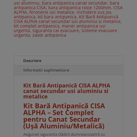
usi
usi aluminiu
,
bara antipanica canat secundar
,
bara
aluminiu
antipanica CISA
,
bara antipanica rosie 1200mm
,
CISA
si
ALPHA
,
feronerie usi metalice
,
inchidere sus jos
metalice
antipanica
,
kit bara antipanica
,
Kit Bară Antipanică
CISA ALPHA canat secundar usi aluminiu si metalice
,
kit complet antipanica
,
maner antipanica usi
urgenta
,
siguranta cai evacuare
,
sisteme evacuare
urgenta
,
zavor antipanica
Descriere
Informații suplimentare
Kit Bară Antipanică CISA ALPHA
canat secundar usi aluminiu si
metalice
Kit Bară Antipanică CISA
ALPHA – Set Complet
pentru Canat Secundar
(Ușă Aluminiu/Metalică)
Asigurați siguranța clădirii dumneavoastră cu