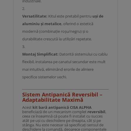
industriale.
Versatilitate:
Kitul este pretabil pentru
uși de
aluminiu și metalice
, oferind o estetică
modernă (combinație roșu/negru) și o
durabilitate crescută la utilizări repetate.
Montaj Simplificat:
Datorită sistemului cu cablu
flexibil, instalarea pe canatul secundar este mult
mai intuitivă, eliminând erorile de aliniere
specifice sistemelor vechi.
Sistem Antipanică Reversibil –
Adaptabilitate Maximă
Acest
kit bară antipanică CISA ALPHA
beneficiază de un mecanism complet
reversibil
,
ceea ce înseamnă că poate fi instalat cu succes
atât pe uși cu deschidere pe dreapta, cât și pe
stânga. Nu este necesar să specificați sensul de
deschidere la comandă, deoarece componentele