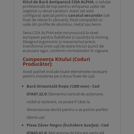
Kitul de Bară Antipanică CISA ALPHA
, o soluție
profesională de top pentru echiparea ușilor de
urgență cu două canaturi. Acest set este
configurat special pentru
canatul secundar
(cel
fixat de obicei în zăvoare), fiind compatibil cu
ușile din profile de aluminiu, metal sau lemn.
Seria CISA ALPHA este recunoscută la nivel
european pentru fiabilitate și ușurința la montaj.
Designul ergonomic și mecanismul precis
transformă orice ușă de ieșire întrun punct de
evacuare sigur, conform normativelor în vigoare.
Componența Kitului (Coduri
Producător):
Acest pachet include toate elementele necesare
pentru instalarea pe a doua foaie de ușă:
Bară Orizontală Roșie (1200 mm) - Cod
07A07.22.0:
Elementul central de acționare,
vizibil și rezistent, ce poate fi tăiat la
dimensiunea dorită pentru a se potrivi perfect
lățimii ușii.
Piese Zăvor Negru (Închidere Sus/Jos) - Cod
07A63.61.0:
Mecanisme de blocare verticală