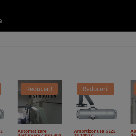
Reduceri!
Reduceri!
ZE
Automatizare
Amortizor usa GEZE
Au
desfumare cursa 400
TS 1000 C
de