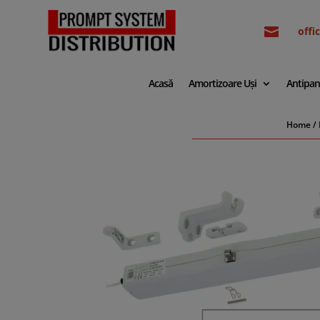

off
Acasă
Amortizoare Uși
Antipan
Home
/