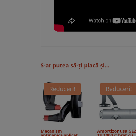
S-ar putea să-ți placă și...
Reduceri!
Reduceri!
Mecanism
Amortizor usa GE
antipanica aplicat
TS 1000 C brat cu