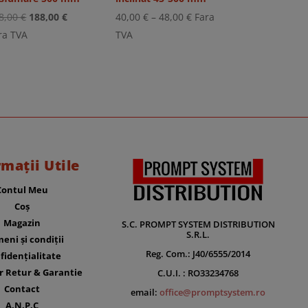
Prețul
Prețul
Interval
8,00
€
188,00
€
40,00
€
–
48,00
€
Fara
inițial
curent
de
ra TVA
TVA
a
este:
prețuri:
fost:
188,00 €.
40,00 €
228,00 €.
până
la
48,00 €
rmații Utile
Contul Meu
Coș
Magazin
S.C. PROMPT SYSTEM DISTRIBUTION
S.R.L.
eni și condiții
Reg. Com.: J40/6555/2014
fidențialitate
r Retur & Garantie
C.U.I. : RO33234768
Contact
email:
office@promptsystem.ro
A.N.P.C