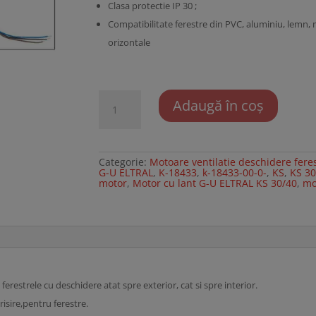
Clasa protectie IP 30 ;
Compatibilitate ferestre din PVC, aluminiu, lemn, me
orizontale
Cantitate
Adaugă în coș
Motor
cu
lant
G-
U
ELTRAL
Categorie:
Motoare ventilatie deschidere fere
KS
G-U ELTRAL
,
K-18433
,
k-18433-00-0-
,
KS
,
KS 30
30/40
motor
,
Motor cu lant G-U ELTRAL KS 30/40
,
mo
ferestrele cu deschidere atat spre exterior, cat si spre interior.
risire,pentru ferestre.