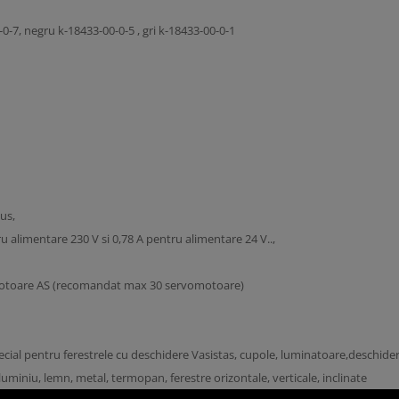
-0-7, negru k-18433-00-0-5 , gri k-18433-00-0-1
us,
 alimentare 230 V si 0,78 A pentru alimentare 24 V..,
 motoare AS (recomandat max 30 servomotoare)
ecial pentru ferestrele cu deschidere Vasistas, cupole, luminatoare,deschider
aluminiu, lemn, metal, termopan, ferestre orizontale, verticale, inclinate