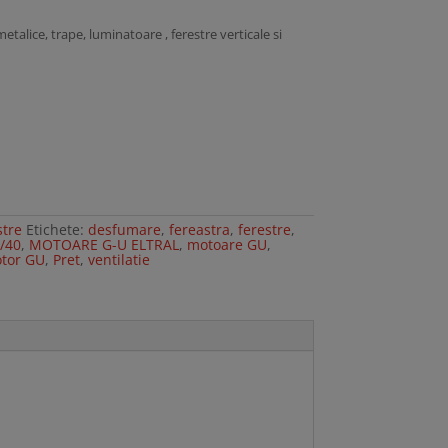
talice, trape, luminatoare , ferestre verticale si
stre
Etichete:
desfumare
,
fereastra
,
ferestre
,
/40
,
MOTOARE G-U ELTRAL
,
motoare GU
,
tor GU
,
Pret
,
ventilatie