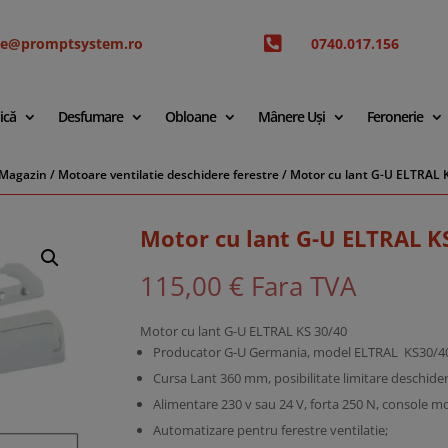

ice@promptsystem.ro
0740.017.156
ică
Desfumare
Obloane
Mânere Uși
Feronerie
Magazin
/
Motoare ventilatie deschidere ferestre
/ Motor cu lant G-U ELTRAL 
Motor cu lant G-U ELTRAL K
115,00
€
Fara TVA
Motor cu lant G-U ELTRAL KS 30/40
Producator G-U Germania, model ELTRAL KS30/4
Cursa Lant 360 mm, posibilitate limitare deschid
Alimentare 230 v sau 24 V, forta 250 N, console mo
Automatizare pentru ferestre ventilatie;