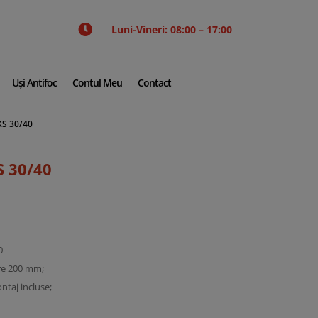

Luni-Vineri: 08:00 – 17:00
Uși Antifoc
Contul Meu
Contact
KS 30/40
S 30/40
0
ere 200 mm;
ntaj incluse;