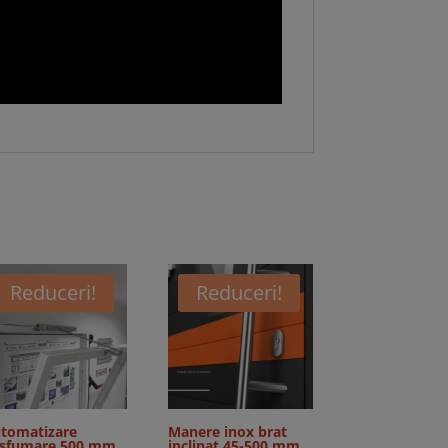
Reduceri!
Reduceri!
tomatizare
Manere inox brat
sfumare 500 mm
inclinat 45-500 mm