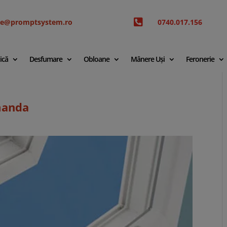

ice@promptsystem.ro
0740.017.156
ică
Desfumare
Obloane
Mânere Uși
Feronerie
manda