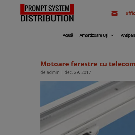

off
Acasă
Amortizoare Uși
Antipan
Motoare ferestre cu teleco
de
admin
|
dec. 29, 2017