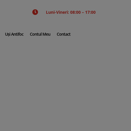

Luni-Vineri: 08:00 – 17:00
Uși Antifoc
Contul Meu
Contact