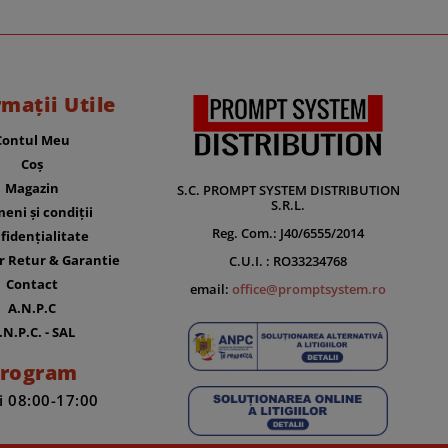
rmații Utile
Contul Meu
Coș
Magazin
S.C. PROMPT SYSTEM DISTRIBUTION
S.R.L.
eni și condiții
Reg. Com.: J40/6555/2014
fidențialitate
r Retur & Garantie
C.U.I. : RO33234768
Contact
email:
office@promptsystem.ro
A.N.P.C
.N.P.C. - SAL
rogram
i 08:00-17:00