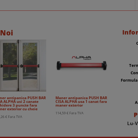
 Noi
Info
Term
Con
Formula
ner antipanica PUSH BAR
Maner antipanica PUSH BAR
A ALPHA usi 2 canate
CISA ALPHA usa 1 canat fara
A
hidere 3 puncte fara
maner exterior
er exterior cu cheie
P
114,59
€
Fara TVA
,26
€
Fara TVA
Lu-V