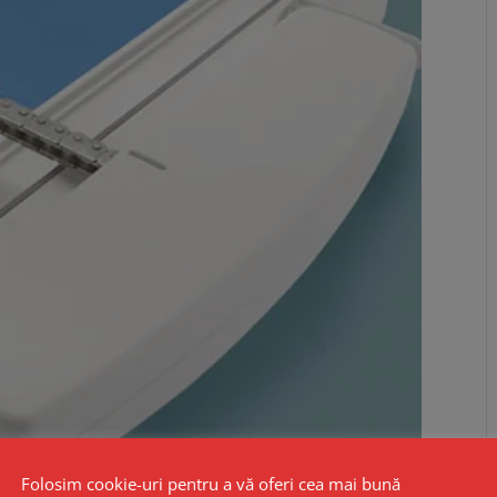
Folosim cookie-uri pentru a vă oferi cea mai bună