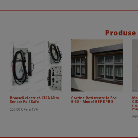
Produse
Broască electrică CISA Mito
Cortine Rezistente la Foc
Ma
Sensor Fail Safe
EI60 – Model GSF KPR EI
CIS
inc
man
256,00
€
Fara TVA
299