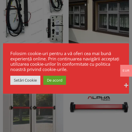
Broască electrică CISA Mito Sensor
Cortine Rezistente la Foc EI60 –
Folosim cookie-uri pentru a vă oferi cea mai bună
Fail Safe
Model GSF KPR EI
experiență online. Prin continuarea navigării acceptați
256,00
€
Fara TVA
utilizarea cookie-urilor în conformitate cu politica
noastră privind cookie-urile.
EUR
Setări Cookie
De acord