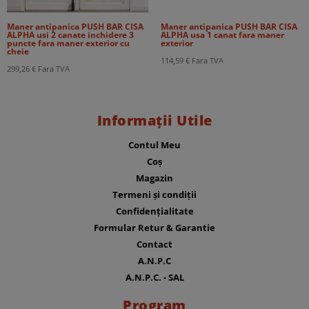
Maner antipanica PUSH BAR CISA
Maner antipanica PUSH BAR CISA
ALPHA usi 2 canate inchidere 3
ALPHA usa 1 canat fara maner
puncte fara maner exterior cu
exterior
cheie
114,59
€
Fara TVA
299,26
€
Fara TVA
Informații Utile
Contul Meu
Coș
Magazin
Termeni și condiții
Confidențialitate
Formular Retur & Garantie
Contact
A.N.P.C
A.N.P.C. - SAL
Program