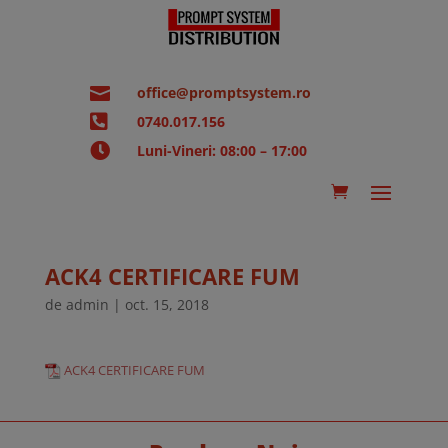

office@promptsystem.ro

0740.017.156

Luni-Vineri: 08:00 – 17:00
ACK4 CERTIFICARE FUM
de
admin
|
oct. 15, 2018
ACK4 CERTIFICARE FUM