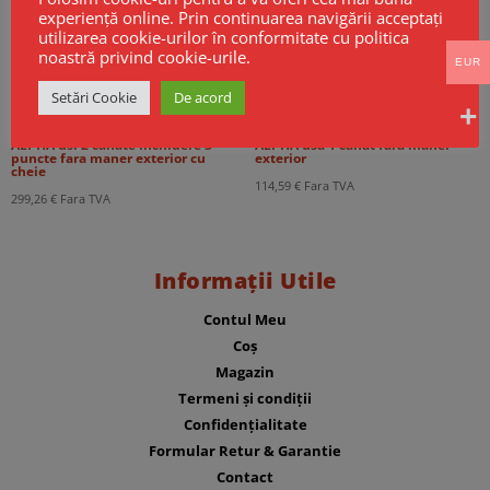
experiență online. Prin continuarea navigării acceptați
utilizarea cookie-urilor în conformitate cu politica
noastră privind cookie-urile.
EUR
Setări Cookie
De acord
Maner antipanica PUSH BAR CISA
Maner antipanica PUSH BAR CISA
ALPHA usi 2 canate inchidere 3
ALPHA usa 1 canat fara maner
puncte fara maner exterior cu
exterior
cheie
114,59
€
Fara TVA
299,26
€
Fara TVA
Informații Utile
Contul Meu
Coș
Magazin
Termeni și condiții
Confidențialitate
Formular Retur & Garantie
Contact