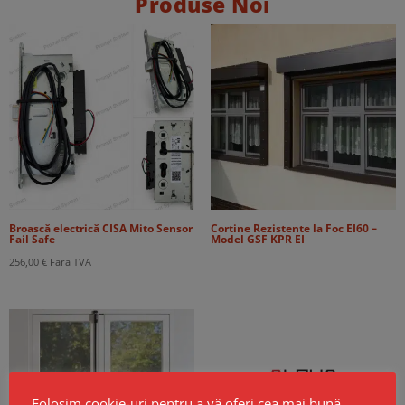
Produse Noi
Broască electrică CISA Mito Sensor
Cortine Rezistente la Foc EI60 –
Fail Safe
Model GSF KPR EI
256,00
€
Fara TVA
Folosim cookie-uri pentru a vă oferi cea mai bună