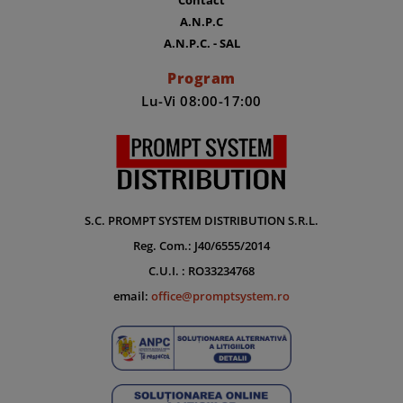
A.N.P.C
A.N.P.C. - SAL
Program
Lu-Vi 08:00-17:00
S.C. PROMPT SYSTEM DISTRIBUTION S.R.L.
Reg. Com.: J40/6555/2014
C.U.I. : RO33234768
email:
office@promptsystem.ro