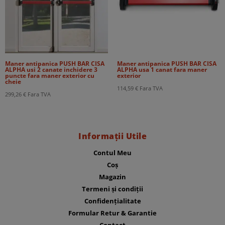
Maner antipanica PUSH BAR CISA
Maner antipanica PUSH BAR CISA
ALPHA usi 2 canate inchidere 3
ALPHA usa 1 canat fara maner
puncte fara maner exterior cu
exterior
cheie
114,59
€
Fara TVA
299,26
€
Fara TVA
Informații Utile
Contul Meu
Coș
Magazin
Termeni și condiții
Confidențialitate
Formular Retur & Garantie
Contact