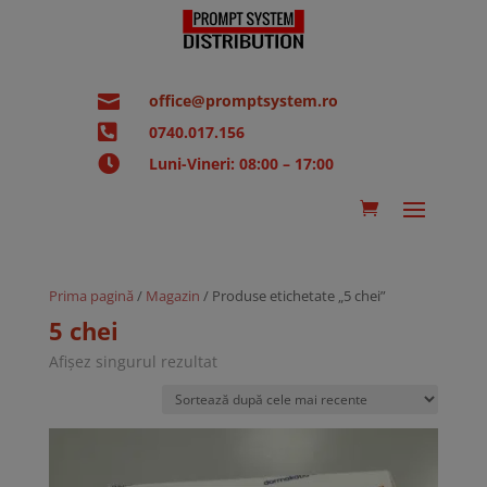

office@promptsystem.ro

0740.017.156

Luni-Vineri: 08:00 – 17:00
Prima pagină
/
Magazin
/ Produse etichetate „5 chei”
5 chei
Afișez singurul rezultat