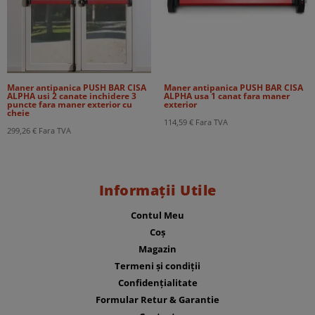
Maner antipanica PUSH BAR CISA
Maner antipanica PUSH BAR CISA
ALPHA usi 2 canate inchidere 3
ALPHA usa 1 canat fara maner
puncte fara maner exterior cu
exterior
cheie
114,59
€
Fara TVA
299,26
€
Fara TVA
Informații Utile
Contul Meu
Coș
Magazin
Termeni și condiții
Confidențialitate
Formular Retur & Garantie