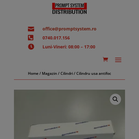

office@promptsystem.ro

0740.017.156

Luni-Vineri: 08:00 – 17:00
Home
/
Magazin
/
Cilindri
/ Cilindru usa antifoc