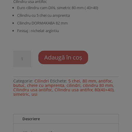
Cilindru usa antifoc
Euro cilindru cam DIN, simetric 80 mm ( 40+40)
Cilindru cu 5 chei cu amprenta
Cilindru DORMAKABA 82 mm
Finisaj : nichelat argintiu
Cantitate
Adaugă în coș
Cilindru
usa
antifoc
Categorie:
Cilindri
Etichete:
5 chei
,
80 mm
,
antifoc
,
butuc
,
cheie cu amprenta
,
cilindri
,
cilindru 80 mm
,
Cilindru usa antifoc
,
Cilindru usa antifoc 80(40+40)
,
simetric
,
usi
Descriere