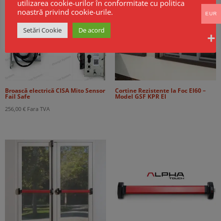
utilizarea cookie-urilor în conformitate cu politica
noastră privind cookie-urile.
EUR
Setări Cookie
De acord
Broască electrică CISA Mito Sensor
Cortine Rezistente la Foc EI60 –
Fail Safe
Model GSF KPR EI
256,00
€
Fara TVA