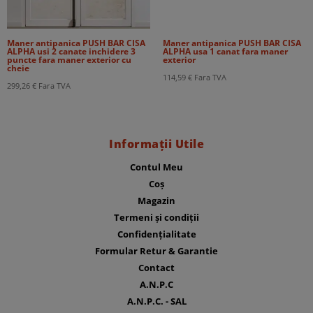
Maner antipanica PUSH BAR CISA
Maner antipanica PUSH BAR CISA
ALPHA usi 2 canate inchidere 3
ALPHA usa 1 canat fara maner
puncte fara maner exterior cu
exterior
cheie
114,59
€
Fara TVA
299,26
€
Fara TVA
Informații Utile
Contul Meu
Coș
Magazin
Termeni și condiții
Confidențialitate
Formular Retur & Garantie
Contact
A.N.P.C
A.N.P.C. - SAL