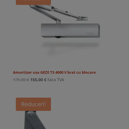
Amortizor usa GEZE TS 4000 V brat cu blocare
Prețul
Prețul
175,00
€
155,00
€
Fara TVA
inițial
curent
a
este:
fost:
155,00 €.
Reduceri!
175,00 €.