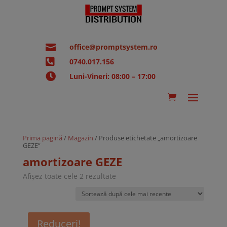

office@promptsystem.ro

0740.017.156

Luni-Vineri: 08:00 – 17:00
Prima pagină
/
Magazin
/ Produse etichetate „amortizoare
GEZE”
amortizoare GEZE
Sortat
Afișez toate cele 2 rezultate
după
cele
mai
recente
Reduceri!