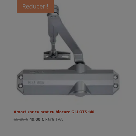
Reduceri!
Amortizor cu brat cu blocare G-U OTS 140
Prețul
Prețul
55,00
€
49,00
€
Fara TVA
inițial
curent
a
este: