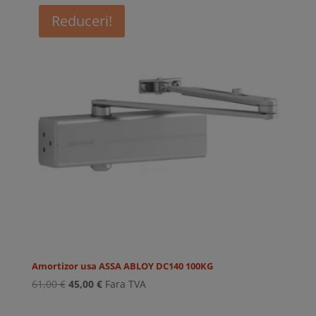
fost:
49,00 €.
Reduceri!
55,00 €.
Amortizor usa ASSA ABLOY DC140 100KG
Prețul
Prețul
61,00
€
45,00
€
Fara TVA
inițial
curent
a
este: