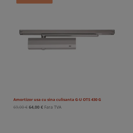
Amortizor usa cu sina culisanta G‑U OTS 430 G
Prețul
Prețul
69,00
€
64,00
€
Fara TVA
inițial
curent
a
este:
fost:
64,00 €.