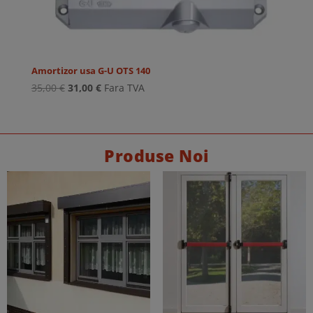
Amortizor usa G-U OTS 140
Prețul
Prețul
35,00
€
31,00
€
Fara TVA
inițial
curent
a
este:
fost:
31,00 €.
35,00 €.
Produse Noi