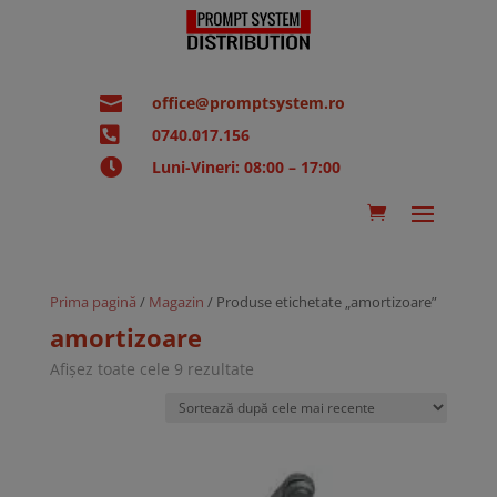

office@promptsystem.ro

0740.017.156

Luni-Vineri: 08:00 – 17:00
Prima pagină
/
Magazin
/ Produse etichetate „amortizoare”
amortizoare
Sortat
Afișez toate cele 9 rezultate
după
cele
mai
recente