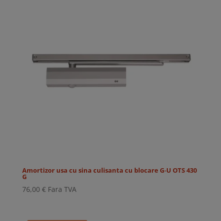
69,00 €.
Amortizor usa cu sina culisanta cu blocare G‑U OTS 430
G
76,00
€
Fara TVA