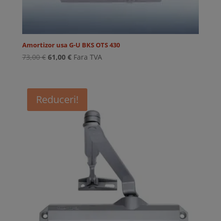
Amortizor usa G-U BKS OTS 430
Prețul
Prețul
73,00
€
61,00
€
Fara TVA
inițial
curent
a
este:
fost:
61,00 €.
Reduceri!
73,00 €.