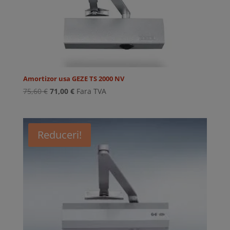
Amortizor usa GEZE TS 2000 NV
Prețul
Prețul
75,60
€
71,00
€
Fara TVA
inițial
curent
a
este:
fost:
71,00 €.
Reduceri!
75,60 €.