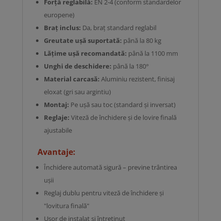
Forță reglabilă:
EN 2-4 (conform standardelor
europene)
Braț inclus:
Da, braț standard reglabil
Greutate ușă suportată:
până la 80 kg
Lățime ușă recomandată:
până la 1100 mm
Unghi de deschidere:
până la 180°
Material carcasă:
Aluminiu rezistent, finisaj
eloxat (gri sau argintiu)
Montaj:
Pe ușă sau toc (standard și inversat)
Reglaje:
Viteză de închidere și de lovire finală
ajustabile
Avantaje:
Închidere automată sigură – previne trântirea
ușii
Reglaj dublu pentru viteză de închidere și
"lovitura finală"
Ușor de instalat și întreținut