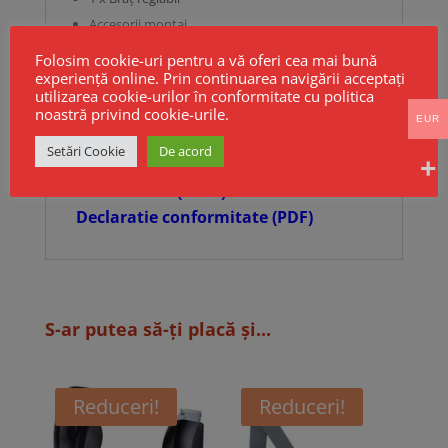
Accesorii montaj
Manual de instrucțiuni
Folosim cookie-uri pentru a vă oferi cea mai bună
experiență online. Prin continuarea navigării acceptați
utilizarea cookie-urilor în conformitate cu politica
Garanție:
1 an
noastră privind cookie-urile.
EUR
Disponibil pe stoc. Livrare rapidă.
Setări Cookie
De acord
📦
Comandă acum și asigură-ți o ușă care se
închide elegant, sigur și silențios!
Fisa tehnica ( PDF )
Declaratie conformitate (PDF)
S-ar putea să-ți placă și...
Reduceri!
Reduceri!