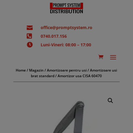

office@promptsystem.ro

0740.017.156

Luni-Vineri: 08:00 – 17:00
Home
/
Magazin
/
Amortizoare pentru usi
/
Amortizoare usi
brat standard
/ Amortizor usa CISA 60470