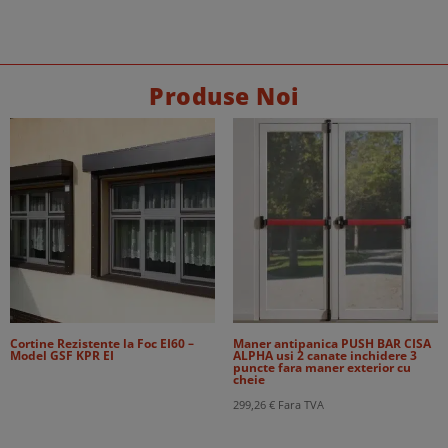
la
48,00 €
Produse Noi
Cortine Rezistente la Foc EI60 –
Maner antipanica PUSH BAR CISA
Model GSF KPR EI
ALPHA usi 2 canate inchidere 3
puncte fara maner exterior cu
cheie
299,26
€
Fara TVA