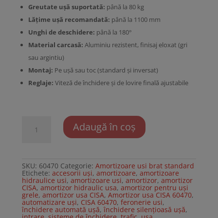
Greutate ușă suportată:
până la 80 kg
Lățime ușă recomandată:
până la 1100 mm
Unghi de deschidere:
până la 180°
Material carcasă:
Aluminiu rezistent, finisaj eloxat (gri
sau argintiu)
Montaj:
Pe ușă sau toc (standard și inversat)
Reglaje:
Viteză de închidere și de lovire finală ajustabile
Cantitate
Adaugă în coș
Amortizor
usa
CISA
60470
SKU:
60470
Categorie:
Amortizoare usi brat standard
Etichete:
accesorii uși
,
amortizoare
,
amortizoare
hidraulice usi
,
amortizoare usi
,
amortizor
,
amortizor
CISA
,
amortizor hidraulic usa
,
amortizor pentru uși
grele
,
amortizor usa CISA
,
Amortizor usa CISA 60470
,
automatizare uși
,
CISA 60470
,
feronerie usi
,
închidere automată ușă
,
închidere silențioasă ușă
,
intrare
,
sisteme de închidere
,
trafic
,
usa