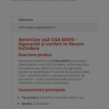
Descriere
Informații suplimentare
Amortizor ușă CISA 60470 –
Siguranță și confort în fiecare
închidere
Descriere produs:
Amortizorul pentru ușă
CISA 60470
este soluția
ideală pentru controlul închiderii ușilor interioare
sau exterioare, oferind un plus de siguranță,
confort și durabilitate. Proiectat de brandul italian
CISA – renumit pentru calitatea produselor de
securitate –, acest model se evidențiază prin
fiabilitate și funcționare silențioasă.
Caracteristici principale:
Tip produs:
Amortizor hidraulic pentru uși
Model:
CISA 60470