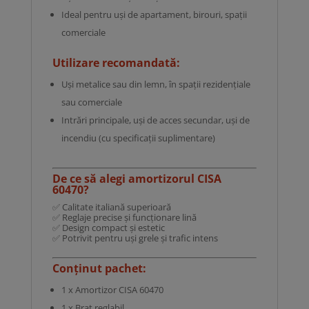
Ideal pentru uși de apartament, birouri, spații
comerciale
Utilizare recomandată:
Uși metalice sau din lemn, în spații rezidențiale
sau comerciale
Intrări principale, uși de acces secundar, uși de
incendiu (cu specificații suplimentare)
De ce să alegi amortizorul CISA
60470?
✅ Calitate italiană superioară
✅ Reglaje precise și funcționare lină
✅ Design compact și estetic
✅ Potrivit pentru uși grele și trafic intens
Conținut pachet:
1 x Amortizor CISA 60470
1 x Braț reglabil