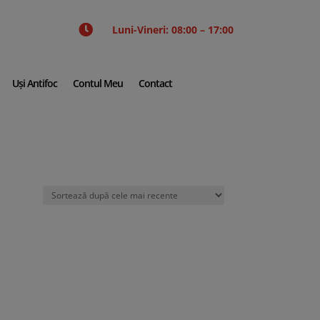

Luni-Vineri: 08:00 – 17:00
Uși Antifoc
Contul Meu
Contact