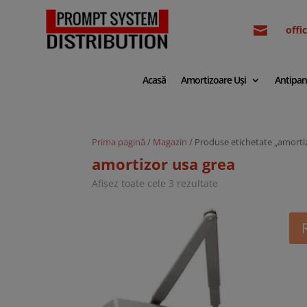

off
Acasă
Amortizoare Uși
Antipan
Prima pagină
/
Magazin
/ Produse etichetate „amorti
amortizor usa grea
Sortat
Afișez toate cele 3 rezultate
după
cele
mai
recente