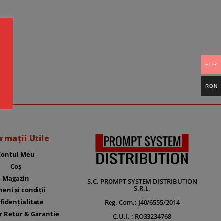
EUR
RON
rmații Utile
Contul Meu
Coș
Magazin
S.C. PROMPT SYSTEM DISTRIBUTION
S.R.L.
eni și condiții
fidențialitate
Reg. Com.: J40/6555/2014
r Retur & Garantie
C.U.I. : RO33234768