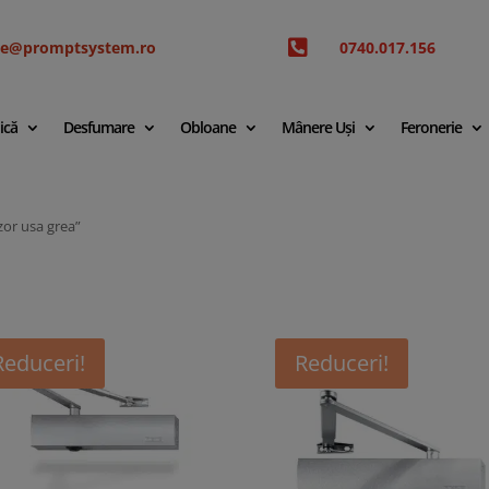

ice@promptsystem.ro
0740.017.156
ică
Desfumare
Obloane
Mânere Uși
Feronerie
zor usa grea”
Reduceri!
Reduceri!