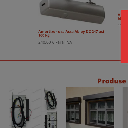
Amort
bloca
175,
Amortizor usa Assa Abloy DC 247 usi
160 kg
240,00
€
Fara TVA
Produse