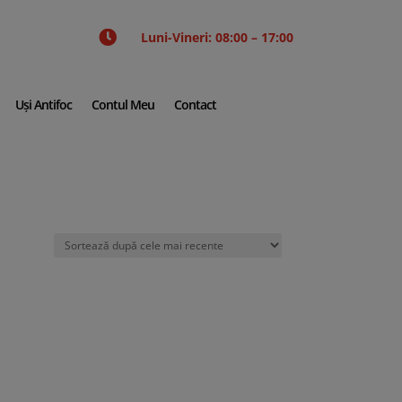

Luni-Vineri: 08:00 – 17:00
Uși Antifoc
Contul Meu
Contact