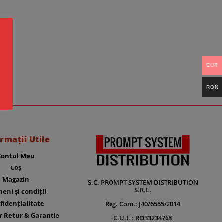
EUR
RON
rmații Utile
Contul Meu
Coș
Magazin
S.C. PROMPT SYSTEM DISTRIBUTION
S.R.L.
eni și condiții
fidențialitate
Reg. Com.: J40/6555/2014
r Retur & Garantie
C.U.I. : RO33234768