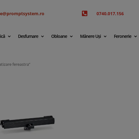

ice@promptsystem.ro
0740.017.156
ică
Desfumare
Obloane
Mânere Uși
Feronerie
tizare fereastra”