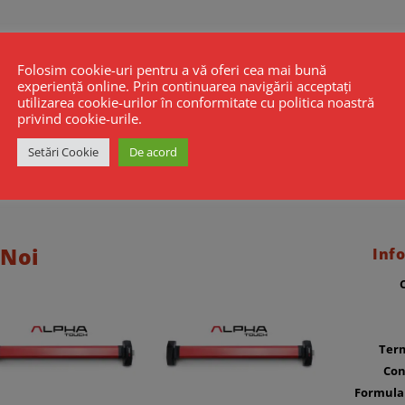
re ferestre GEZE EC CHAIN-
Folosim cookie-uri pentru a vă oferi cea mai bună
experiență online. Prin continuarea navigării acceptați
00
€
Fara TVA
utilizarea cookie-urilor în conformitate cu politica noastră
privind cookie-urile.
Setări Cookie
De acord
 Noi
Info
Term
Con
Formula