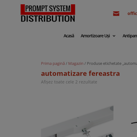

off
Acasă
Amortizoare Uși
Antipan
Prima pagină
/
Magazin
/ Produse etichetate „automa
automatizare fereastra
Sortat
Afișez toate cele 2 rezultate
după
cele
mai
recente