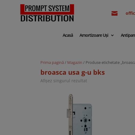

off
Acasă
Amortizoare Uși
Antipan
Prima pagină
/
Magazin
/ Produse etichetate „broasc
broasca usa g-u bks
Afișez singurul rezultat