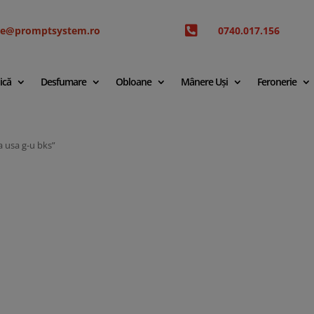

ice@promptsystem.ro
0740.017.156
ică
Desfumare
Obloane
Mânere Uși
Feronerie
a usa g-u bks”