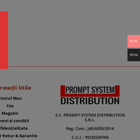
EUR
RON
rmații Utile
Contul Meu
Coș
Magazin
S.C. PROMPT SYSTEM DISTRIBUTION
S.R.L.
eni și condiții
fidențialitate
Reg. Com.: J40/6555/2014
r Retur & Garantie
C.U.I. : RO33234768