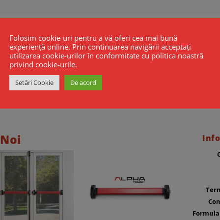
Folosim cookie-uri pentru a vă oferi cea mai bună
experiență online. Prin continuarea navigării acceptați
utilizarea cookie-urilor în conformitate cu politica noastră
privind cookie-urile.
Setări Cookie
De acord
 Noi
Info
Term
Con
Formula