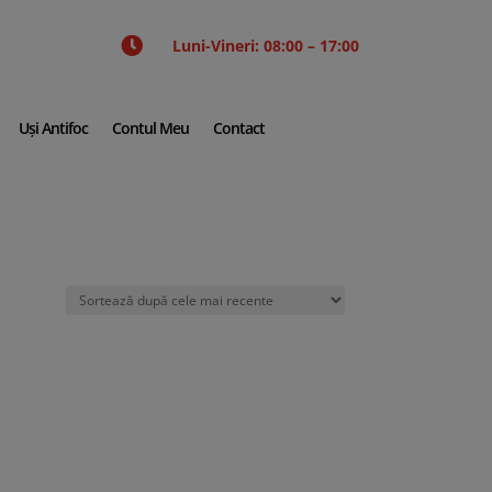

Luni-Vineri: 08:00 – 17:00
Uși Antifoc
Contul Meu
Contact