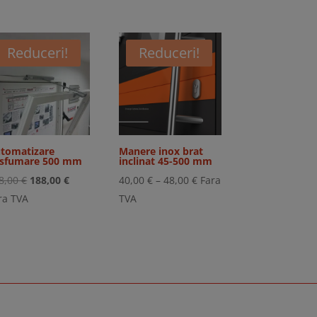
Reduceri!
Reduceri!
tomatizare
Manere inox brat
sfumare 500 mm
inclinat 45-500 mm
Prețul
Prețul
Interval
8,00
€
188,00
€
40,00
€
–
48,00
€
Fara
inițial
curent
de
ra TVA
TVA
a
este:
prețuri:
fost:
188,00 €.
40,00 €
228,00 €.
până
la
48,00 €