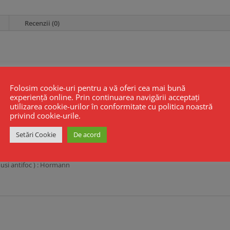
Recenzii (0)
rax maner-butuc
pta
Folosim cookie-uri pentru a vă oferi cea mai bună
experiență online. Prin continuarea navigării acceptați
utilizarea cookie-urilor în conformitate cu politica noastră
ice rezistenta la foc
privind cookie-urile.
Setări Cookie
De acord
ba si zavor zincate
ateriale rezistente la foc (antiincendiu), carcasa galvanizata
( usi antifoc ) : Hormann