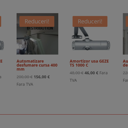
Reduceri!
Reduceri!
ZE
Automatizare
Amortizor usa GEZE
Au
desfumare cursa 400
TS 1000 C
de
mm
Prețul
Prețul
48,00
€
46,00
€
Fara
22
ul
Prețul
Prețul
a
200,00
€
156,00
€
inițial
curent
TVA
Fa
ent
inițial
curent
Fara TVA
a
este:
:
a
este:
fost:
46,00 €.
0 €.
fost:
156,00 €.
48,00 €.
200,00 €.