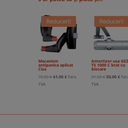
Reduceri!
Reduceri!
Mecanism
Amortizor usa GE
antipanica aplicat
TS 1000 C brat cu
Cisa
blocare
Prețul
Prețul
Prețul
Preț
70,00
€
61,00
€
Fara
81,00
€
50,00
€
Far
inițial
curent
inițial
cur
TVA
TVA
a
este:
a
este
fost:
61,00 €.
fost:
50,0
70,00 €.
81,00 €.