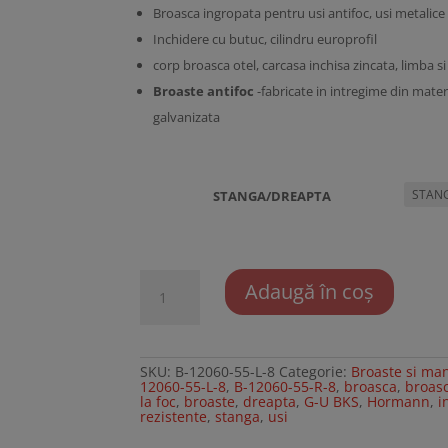
Broasca ingropata pentru usi antifoc, usi metalice 
Inchidere cu butuc, cilindru europrofil
corp broasca otel, carcasa inchisa zincata, limba si
Broaste antifoc
-fabricate in intregime din materi
galvanizata
STANGA/DREAPTA
Cantitate
Adaugă în coș
Broasca
usa
metalica
rezistenta
la
foc
SKU:
B-12060-55-L-8
Categorie:
Broaste si ma
12060-55-L-8
,
B-12060-55-R-8
,
broasca
,
broasc
la foc
,
broaste
,
dreapta
,
G-U BKS
,
Hormann
,
i
rezistente
,
stanga
,
usi