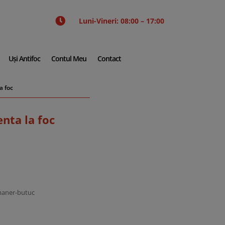

Luni-Vineri: 08:00 – 17:00
Uși Antifoc
Contul Meu
Contact
a foc
nta la foc
maner-butuc