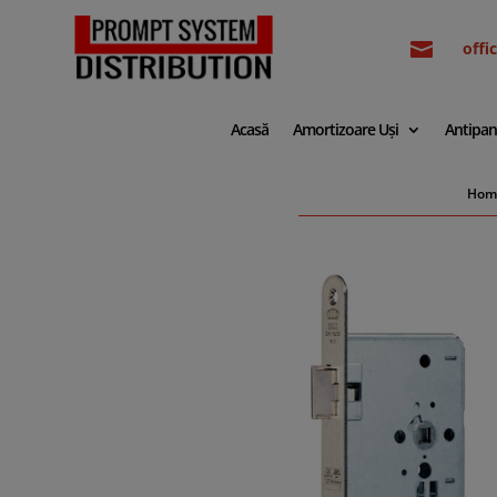

off
Acasă
Amortizoare Uși
Antipan
Hom