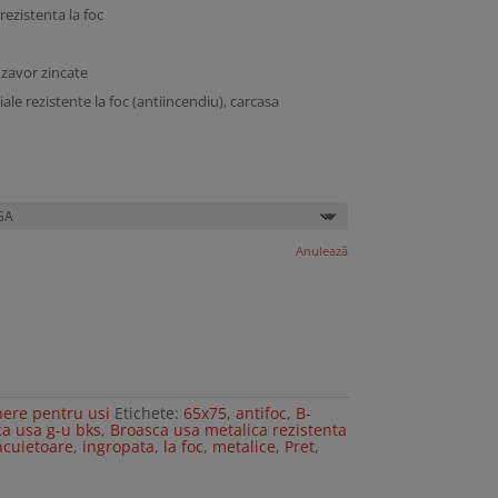
rezistenta la foc
 zavor zincate
ale rezistente la foc (antiincendiu), carcasa
Anulează
nere pentru usi
Etichete:
65x75
,
antifoc
,
B-
a usa g-u bks
,
Broasca usa metalica rezistenta
ncuietoare
,
ingropata
,
la foc
,
metalice
,
Pret
,