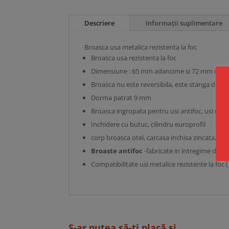
Descriere
Informații suplimentare
Broasca usa metalica rezistenta la foc
Broasca usa rezistenta la foc
Dimensiune : 65 mm adancime si 72 mm inte
Broasca nu este reversibila, este stanga drea
Dorma patrat 9 mm
Broasca ingropata pentru usi antifoc, usi metal
Inchidere cu butuc, cilindru europrofil
corp broasca otel, carcasa inchisa zincata, lim
Broaste antifoc
-fabricate in intregime din m
Compatibilitate usi metalice rezistente la foc 
S-ar putea să-ți placă și...