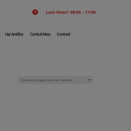

Luni-Vineri: 08:00 – 17:00
Uși Antifoc
Contul Meu
Contact