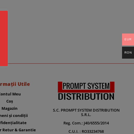
EUR
RON
rmații Utile
Contul Meu
Coș
Magazin
S.C. PROMPT SYSTEM DISTRIBUTION
S.R.L.
eni și condiții
fidențialitate
Reg. Com.: J40/6555/2014
r Retur & Garantie
C.U.I. : RO33234768