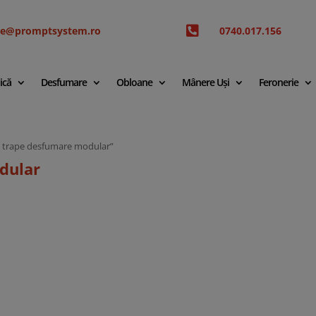

ice@promptsystem.ro
0740.017.156
ică
Desfumare
Obloane
Mânere Uși
Feronerie
l trape desfumare modular”
dular