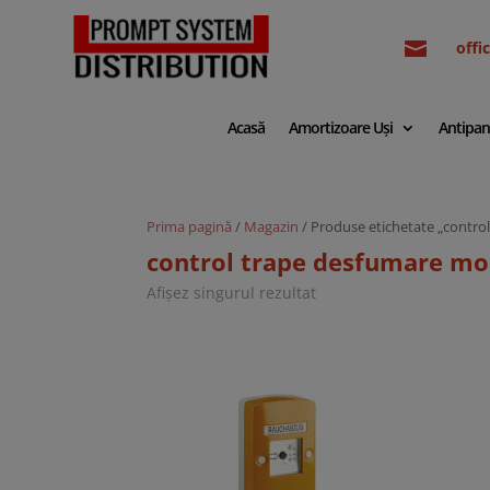

off
Acasă
Amortizoare Uși
Antipan
Prima pagină
/
Magazin
/ Produse etichetate „contro
control trape desfumare mo
Afișez singurul rezultat