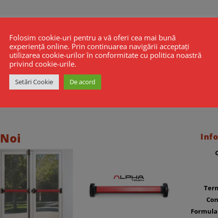
Folosim cookie-uri pentru a vă oferi cea mai bună
experiență online. Prin continuarea navigării acceptați
utilizarea cookie-urilor în conformitate cu politica noastră
privind cookie-urile.
Setări Cookie
De acord
 Noi
Info
Term
Con
Formula