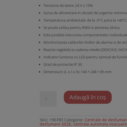
Tensiune de iesire: 24 V ± 15%
Sursa de alimentare in situatii de urgenta: minim
Temperatura ambientala: de la -5°C pana la +40°C
Se poate utiliza pentru RWA si aerisirea zilnica
Este posibila inlocuirea componentelor individuale
Monitorizarea cablurilor liniilor de alarma si de ac
Reactie reglabila la caderea retelei (DESCHIS, INCH
Indicator luminos cu LED pentru semnal de functio
Grad de protectie:IP 30
Dimensiuni: (L x I x A): 140 × 248 × 85 mm
Cantitate
Adaugă în coș
Centrala
desfumare
modulara
GEZE
THZ
Comfort
SKU:
190783
Categorie:
Centrale de desfumare 
desfumare GEZE
,
centrala automata evacuar