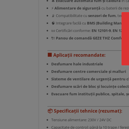
🔥
Evacuare automată fum și căldură
în c
⚡
Alimentare de siguranță
cu baterii de re
📡 Compatibilitate cu
senzori de fum
, tempe
🧠 Integrare facilă cu
BMS (Building Manag
📜 Certificări conforme:
EN 12101-9
,
EN 12101
🔌
Panou de comandă GEZE THZ Comfort
–
🏢
Aplicații recomandate:
Desfumare hale industriale
Desfumare centre comerciale și malluri
Sisteme de ventilare de urgență pentru cl
Desfumare scări de bloc și locuințe colec
Evacuare fum instituții publice, spitale, ș
📦
Specificații tehnice (rezumat):
Tensiune alimentare: 230V / 24V DC
Capacitate de control: până la 10 trape / feres