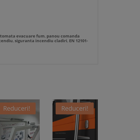
utomata evacuare fum
,
panou comanda
cendiu
,
siguranta incendiu cladiri
,
EN 12101-
Reduceri!
Reduceri!