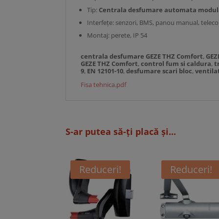
Tip:
Centrala desfumare automata modul
Interfețe: senzori, BMS, panou manual, tele
Montaj: perete, IP 54
centrala desfumare GEZE THZ Comfort
,
GEZ
GEZE THZ Comfort
,
control fum si caldura
,
t
9
,
EN 12101-10
,
desfumare scari bloc
,
ventila
Fisa tehnica.pdf
S-ar putea să-ți placă și...
Reduceri!
Reduceri!