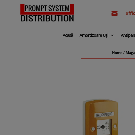

off
Acasă
Amortizoare Uși
Antipan
Home
/
Maga