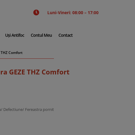

Luni-Vineri: 08:00 – 17:00
Uși Antifoc
Contul Meu
Contact
 THZ Comfort
ra GEZE THZ Comfort
/ Defectiune/ Fereastra pornit