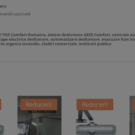
ara
comandă opțională
E THZ Comfort Romania
,
sistem desfumare GEZE Comfort
,
centrala a
rape electrice desfumare
,
automatizare desfumare
,
evacuare fum in
tie urgenta incendiu
,
cladiri comerciale
,
institutii publice
Reduceri!
Reduceri!