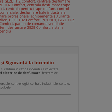
are GEZE THZ Comfort
,
centrala desfumare
ZE THZ Comfort
,
centrala desfumare trape
ort
,
centrala pentru trape de fum
,
control
comerciale
,
desfumare hale industriale
,
are profesionale
,
echipamente siguranta
blice
,
GEZE THZ Comfort EN 12101
,
GEZE THZ
Comfort
,
panou de comanda ventilatie
stem desfumare GEZE Comfort
,
sistem
ncendiu
și Siguranță la Incendiu
i căldurii în caz de incendiu. Proiectată
ei electrice de desfumare
, ferestrelor
ciale, centre logistice, hale industriale, spitale,
agubele.