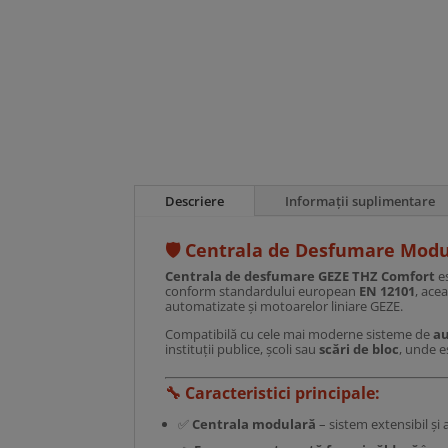
Descriere
Informații suplimentare
🛡️
Centrala de Desfumare Modula
Centrala de desfumare GEZE THZ Comfort
es
conform standardului european
EN 12101
, ace
automatizate și motoarelor liniare GEZE.
Compatibilă cu cele mai moderne sisteme de
a
instituții publice, școli sau
scări de bloc
, unde e
🔧
Caracteristici principale:
✅
Centrala modulară
– sistem extensibil și 