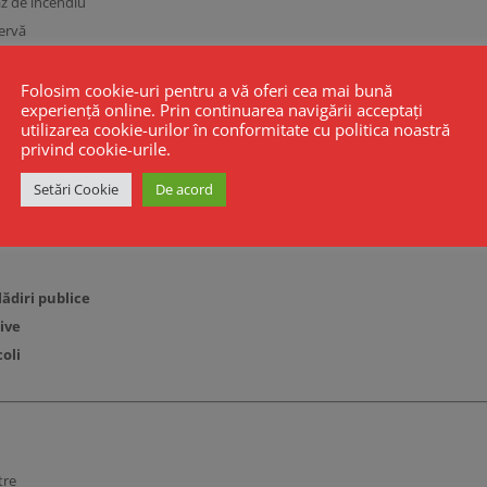
az de incendiu
zervă
ratură și
butoane manuale
ement System)
Folosim cookie-uri pentru a vă oferi cea mai bună
experiență online. Prin continuarea navigării acceptați
-10
utilizarea cookie-urilor în conformitate cu politica noastră
 ușor de instalat și configurat
privind cookie-urile.
Setări Cookie
De acord
ădiri publice
tive
coli
tre