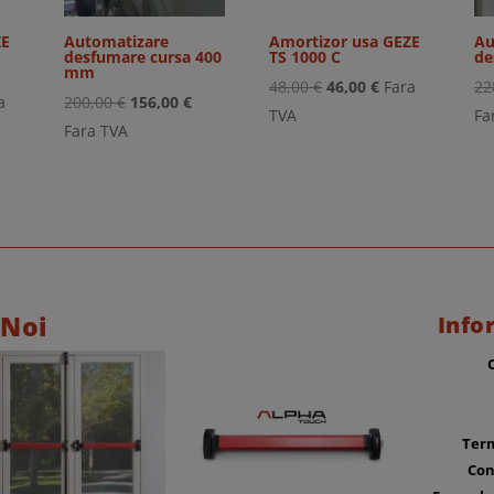
ZE
Automatizare
Amortizor usa GEZE
Au
desfumare cursa 400
TS 1000 C
de
mm
Prețul
Prețul
48,00
€
46,00
€
Fara
22
ul
Prețul
Prețul
a
200,00
€
156,00
€
inițial
curent
TVA
Fa
ent
inițial
curent
Fara TVA
a
este:
:
a
este:
fost:
46,00 €.
0 €.
fost:
156,00 €.
48,00 €.
200,00 €.
 Noi
Info
Term
Con