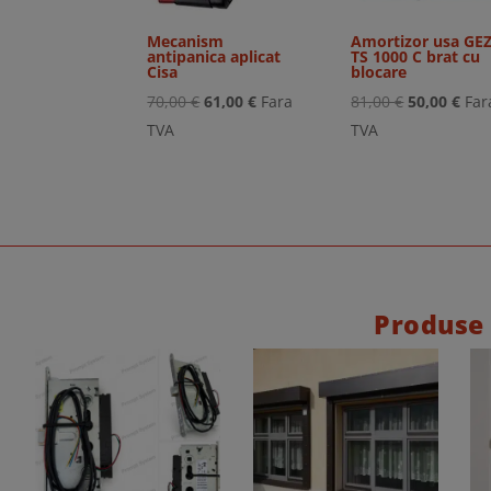
Mecanism
Amortizor usa GE
antipanica aplicat
TS 1000 C brat cu
Cisa
blocare
Prețul
Prețul
Prețul
Preț
70,00
€
61,00
€
Fara
81,00
€
50,00
€
Far
inițial
curent
inițial
cur
TVA
TVA
a
este:
a
este
fost:
61,00 €.
fost:
50,0
70,00 €.
81,00 €.
Produse