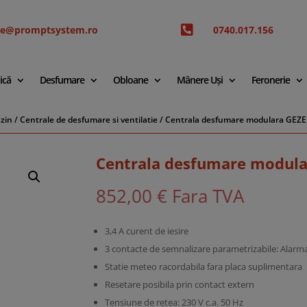

ice@promptsystem.ro
0740.017.156
ică
Desfumare
Obloane
Mânere Uși
Feronerie
zin
/
Centrale de desfumare si ventilatie
/ Centrala desfumare modulara GEZE
Centrala desfumare modula
852,00
€
Fara TVA
3,4 A curent de iesire
3 contacte de semnalizare parametrizabile: Alarma
Statie meteo racordabila fara placa suplimentara
Resetare posibila prin contact extern
Tensiune de retea: 230 V c.a. 50 Hz