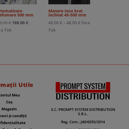
tomatizare
Manere inox brat
sfumare 500 mm
inclinat 45-500 mm
Prețul
Prețul
Interval
8,00
€
188,00
€
40,00
€
–
48,00
€
Fara
inițial
curent
de
ra TVA
TVA
a
este:
prețuri:
fost:
188,00 €.
40,00 €
228,00 €.
până
la
48,00 €
rmații Utile
Contul Meu
Coș
Magazin
S.C. PROMPT SYSTEM DISTRIBUTION
S.R.L.
eni și condiții
Reg. Com.: J40/6555/2014
fidențialitate