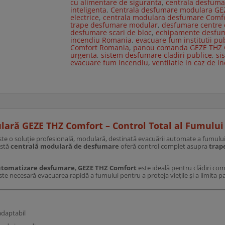
cu alimentare de siguranta
,
centrala desfum
inteligenta
,
Centrala desfumare modulara GE
electrice
,
centrala modulara desfumare Comf
trape desfumare modular
,
desfumare centre 
desfumare scari de bloc
,
echipamente desfum
incendiu Romania
,
evacuare fum institutii pu
Comfort Romania
,
panou comanda GEZE THZ 
urgenta
,
sistem desfumare cladiri publice
,
si
evacuare fum incendiu
,
ventilatie in caz de i
ră GEZE THZ Comfort – Control Total al Fumului 
te o soluție profesională, modulară, destinată evacuării automate a fumului ș
astă
centrală modulară de desfumare
oferă control complet asupra
trap
utomatizare desfumare
,
GEZE THZ Comfort
este ideală pentru clădiri comer
ste necesară evacuarea rapidă a fumului pentru a proteja viețile și a limita p
adaptabil