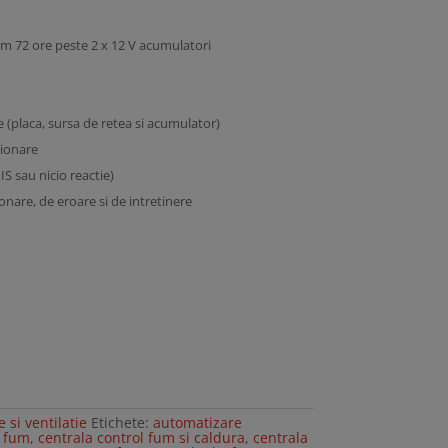
um 72 ore peste 2 x 12 V acumulatori
 (placa, sursa de retea si acumulator)
tionare
IS sau nicio reactie)
nare, de eroare si de intretinere
si ventilatie
Etichete:
automatizare
e fum
,
centrala control fum si caldura
,
centrala