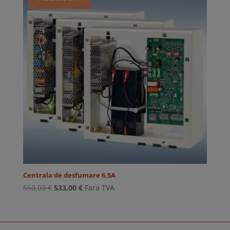
Centrala de desfumare 6,5A
Prețul
Prețul
560,00
€
533,00
€
Fara TVA
inițial
curent
a
este:
fost:
533,00 €.