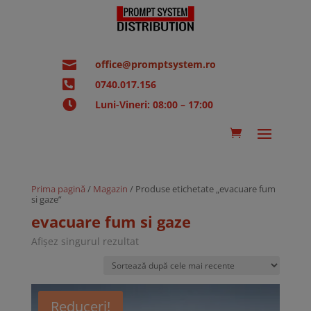

office@promptsystem.ro

0740.017.156

Luni-Vineri: 08:00 – 17:00
Prima pagină
/
Magazin
/ Produse etichetate „evacuare fum
si gaze”
evacuare fum si gaze
Afișez singurul rezultat
Reduceri!