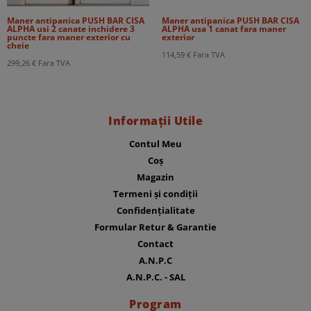
Maner antipanica PUSH BAR CISA
Maner antipanica PUSH BAR CISA
ALPHA usi 2 canate inchidere 3
ALPHA usa 1 canat fara maner
puncte fara maner exterior cu
exterior
cheie
114,59
€
Fara TVA
299,26
€
Fara TVA
Informații Utile
Contul Meu
Coș
Magazin
Termeni și condiții
Confidențialitate
Formular Retur & Garantie
Contact
A.N.P.C
A.N.P.C. - SAL
Program