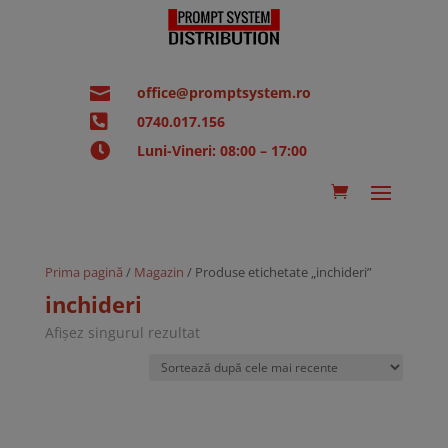

office@promptsystem.ro

0740.017.156

Luni-Vineri: 08:00 – 17:00
Prima pagină
/
Magazin
/ Produse etichetate „inchideri”
inchideri
Afișez singurul rezultat