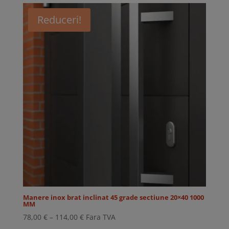
88,00 €
Reduceri!
până
la
125,00 €
Manere inox brat inclinat 45 grade sectiune 20×40 1000
MM
Interval
78,00
€
–
114,00
€
Fara TVA
de