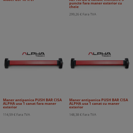
puncte fara maner exterior cu
cheie
299,26
€
Fara TVA
Maner antipanica PUSH BAR CISA
Maner antipanica PUSH BAR CISA
ALPHA usa 1 canat fara maner
ALPHA usa 1 canat cu maner
exterior
exterior
114,59
€
Fara TVA
148,38
€
Fara TVA