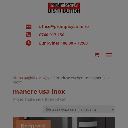

office@promptsystem.ro

0740.017.156

Luni-Vineri: 08:00 – 17:00
Prima pagină
/
Magazin
/ Produse etichetate „manere usa
inox”
manere usa inox
Sortat
Afișez toate cele 8 rezultate
după
cele
mai
recente
Reduceri!