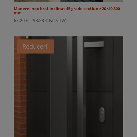
Manere inox brat inclinat 45 grade sectiune 20×40 800
mm
Interval
67,20
€
–
98,58
€
Fara TVA
de
prețuri:
67,20 €
Reduceri!
până
la
98,58 €