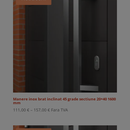
Manere inox brat inclinat 45 grade sectiune 20×40 1600
mm
Interval
111,00
€
–
157,00
€
Fara TVA
de
prețuri:
111,00 €