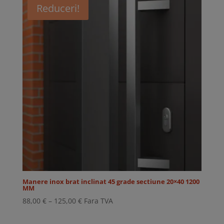
Reduceri!
până
la
157,00 €
Manere inox brat inclinat 45 grade sectiune 20×40 1200
MM
Interval
88,00
€
–
125,00
€
Fara TVA
de
prețuri: