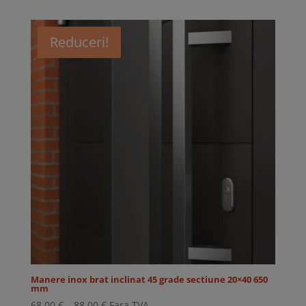
prețuri:
78,00 €
Reduceri!
până
la
114,00 €
Manere inox brat inclinat 45 grade sectiune 20×40 650
mm
Interval
68,00
€
–
88,00
€
Fara TVA