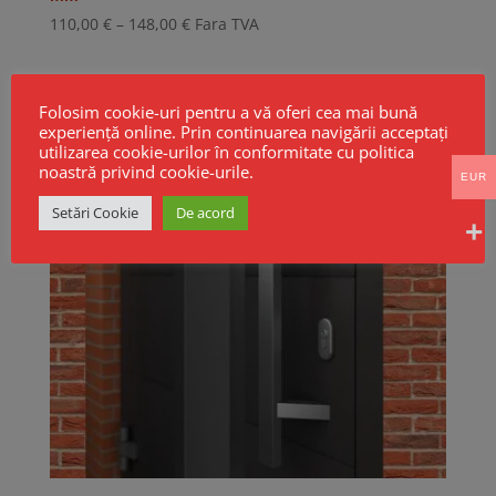
Interval
110,00
€
–
148,00
€
Fara TVA
de
prețuri:
110,00 €
Folosim cookie-uri pentru a vă oferi cea mai bună
până
experiență online. Prin continuarea navigării acceptați
la
utilizarea cookie-urilor în conformitate cu politica
noastră privind cookie-urile.
148,00 €
EUR
Setări Cookie
De acord