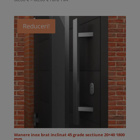
de
prețuri:
68,00 €
Reduceri!
până
la
88,00 €
Manere inox brat inclinat 45 grade sectiune 20×40 1800
mm