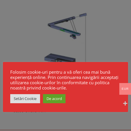
până
la
94,00 €
Folosim cookie-uri pentru a vă oferi cea mai bună
experiență online. Prin continuarea navigării acceptați
utilizarea cookie-urilor în conformitate cu politica
noastră privind cookie-urile.
EUR
Setări Cookie
De acord
Sistem manual deschidere ferestre F7
68,00
€
Fara TVA