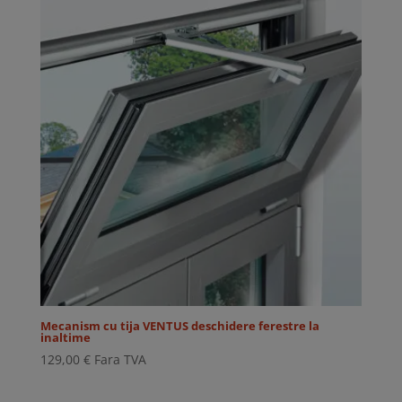
Mecanism cu tija VENTUS deschidere ferestre la
inaltime
129,00
€
Fara TVA