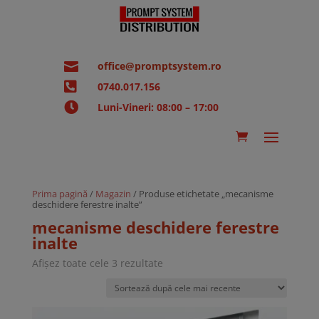

office@promptsystem.ro

0740.017.156

Luni-Vineri: 08:00 – 17:00
Prima pagină
/
Magazin
/ Produse etichetate „mecanisme
deschidere ferestre inalte”
mecanisme deschidere ferestre
inalte
Sortat
Afișez toate cele 3 rezultate
după
cele
mai
recente