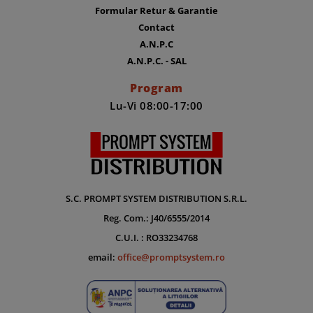
Formular Retur & Garantie
Contact
A.N.P.C
A.N.P.C. - SAL
Program
Lu-Vi 08:00-17:00
S.C. PROMPT SYSTEM DISTRIBUTION S.R.L.
Reg. Com.: J40/6555/2014
C.U.I. : RO33234768
email:
office@promptsystem.ro