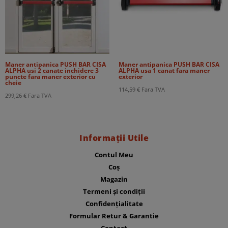
Maner antipanica PUSH BAR CISA
Maner antipanica PUSH BAR CISA
ALPHA usi 2 canate inchidere 3
ALPHA usa 1 canat fara maner
puncte fara maner exterior cu
exterior
cheie
114,59
€
Fara TVA
299,26
€
Fara TVA
Informații Utile
Contul Meu
Coș
Magazin
Termeni și condiții
Confidențialitate
Formular Retur & Garantie
Contact