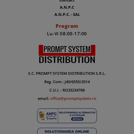
A.N.P.C
A.N.P.C. - SAL
Program
Lu-Vi 08:00-17:00
S.C. PROMPT SYSTEM DISTRIBUTION S.R.L.
Reg. Com.: J40/6555/2014
C.U.I. : RO33234768
email:
office@promptsystem.ro