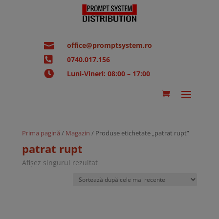

office@promptsystem.ro

0740.017.156

Luni-Vineri: 08:00 – 17:00
Prima pagină
/
Magazin
/ Produse etichetate „patrat rupt”
patrat rupt
Afișez singurul rezultat