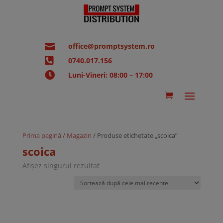

office@promptsystem.ro

0740.017.156

Luni-Vineri: 08:00 – 17:00
Prima pagină
/
Magazin
/ Produse etichetate „scoica”
scoica
Afișez singurul rezultat