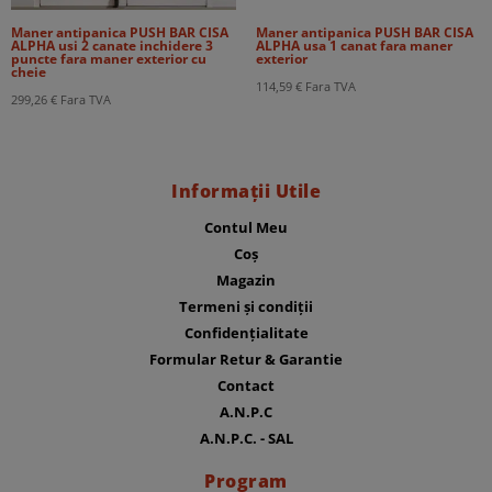
Maner antipanica PUSH BAR CISA
Maner antipanica PUSH BAR CISA
ALPHA usi 2 canate inchidere 3
ALPHA usa 1 canat fara maner
puncte fara maner exterior cu
exterior
cheie
114,59
€
Fara TVA
299,26
€
Fara TVA
Informații Utile
Contul Meu
Coș
Magazin
Termeni și condiții
Confidențialitate
Formular Retur & Garantie
Contact
A.N.P.C
A.N.P.C. - SAL
Program