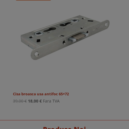
Cisa broasca usa antifoc 65×72
Prețul
Prețul
39,00
€
18,00
€
Fara TVA
inițial
curent
a
este:
fost:
18,00 €.
39,00 €.