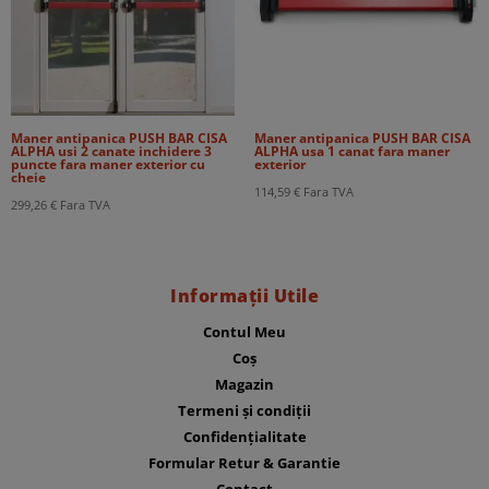
Maner antipanica PUSH BAR CISA
Maner antipanica PUSH BAR CISA
ALPHA usi 2 canate inchidere 3
ALPHA usa 1 canat fara maner
puncte fara maner exterior cu
exterior
cheie
114,59
€
Fara TVA
299,26
€
Fara TVA
Informații Utile
Contul Meu
Coș
Magazin
Termeni și condiții
Confidențialitate
Formular Retur & Garantie
Contact