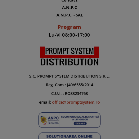
A.N.P.C
A.N.P.C. - SAL
Program
Lu-Vi 08:00-17:00
S.C. PROMPT SYSTEM DISTRIBUTION S.R.L.
Reg. Com.: J40/6555/2014
C.U.I. : RO33234768
email:
office@promptsystem.ro