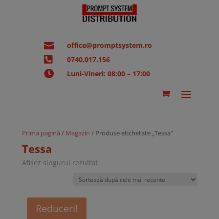

office@promptsystem.ro

0740.017.156

Luni-Vineri: 08:00 – 17:00
Prima pagină
/
Magazin
/ Produse etichetate „Tessa”
Tessa
Afișez singurul rezultat
Reduceri!