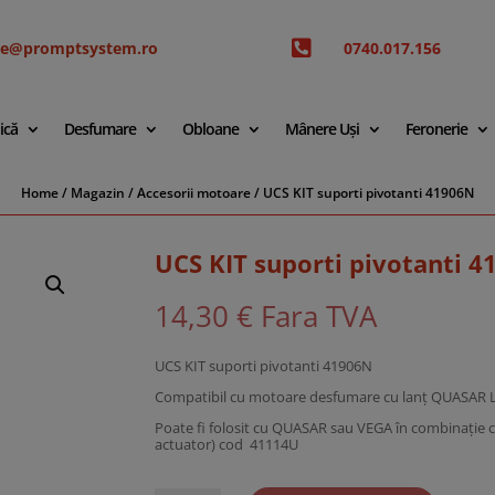

ice@promptsystem.ro
0740.017.156
ică
Desfumare
Obloane
Mânere Uși
Feronerie
Home
/
Magazin
/
Accesorii motoare
/ UCS KIT suporti pivotanti 41906N
UCS KIT suporti pivotanti 
14,30
€
Fara TVA
UCS KIT suporti pivotanti 41906N
Compatibil cu motoare desfumare cu lanț QUASAR 
Poate fi folosit cu QUASAR sau VEGA în combinație c
actuator) cod 41114U
Cantitate