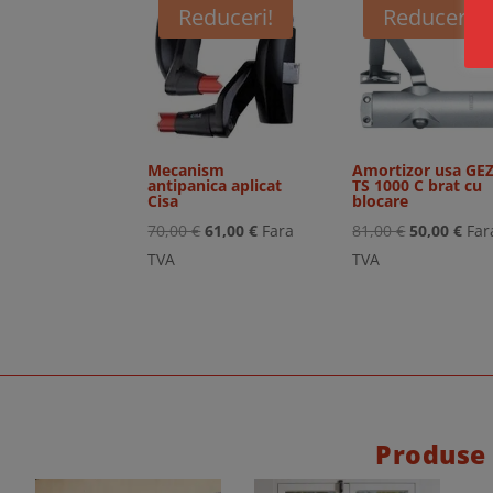
Reduceri!
Reduceri!
Mecanism
Amortizor usa GE
antipanica aplicat
TS 1000 C brat cu
Cisa
blocare
Prețul
Prețul
Prețul
Preț
70,00
€
61,00
€
Fara
81,00
€
50,00
€
Far
inițial
curent
inițial
cur
TVA
TVA
a
este:
a
este
fost:
61,00 €.
fost:
50,0
70,00 €.
81,00 €.
Produse