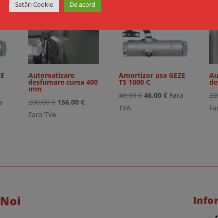
Setări Cookie
De acord
Reduceri!
Reduceri!
ZE
Automatizare
Amortizor usa GEZE
Au
desfumare cursa 400
TS 1000 C
de
mm
Prețul
Prețul
48,00
€
46,00
€
Fara
22
ul
Prețul
Prețul
a
200,00
€
156,00
€
inițial
curent
TVA
Fa
ent
inițial
curent
Fara TVA
a
este:
:
a
este:
fost:
46,00 €.
0 €.
fost:
156,00 €.
48,00 €.
200,00 €.
 Noi
Info