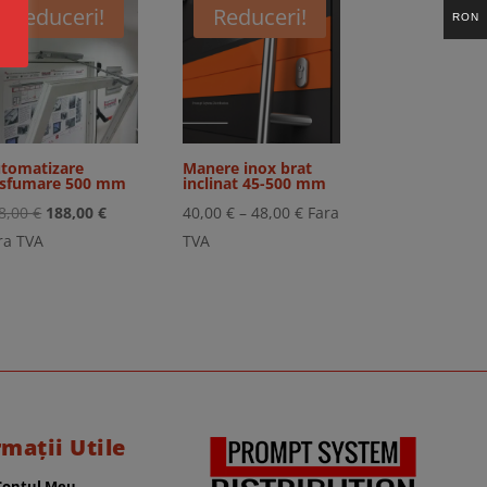
Reduceri!
Reduceri!
RON
tomatizare
Manere inox brat
sfumare 500 mm
inclinat 45-500 mm
Prețul
Prețul
Interval
8,00
€
188,00
€
40,00
€
–
48,00
€
Fara
inițial
curent
de
ra TVA
TVA
a
este:
prețuri:
fost:
188,00 €.
40,00 €
228,00 €.
până
la
48,00 €
rmații Utile
Contul Meu