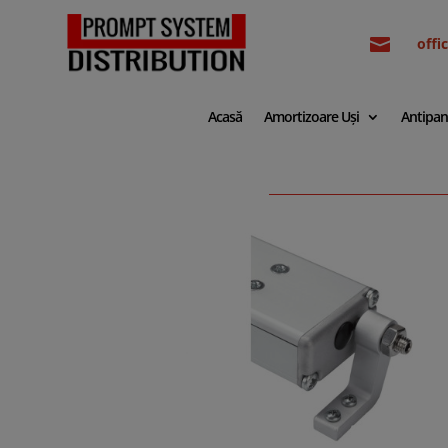

off
Acasă
Amortizoare Uși
Antipan