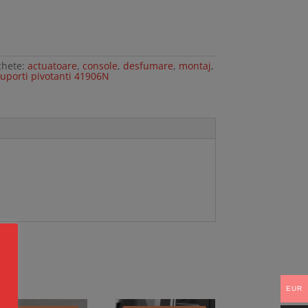
chete:
actuatoare
,
console
,
desfumare
,
montaj
,
uporti pivotanti 41906N
EUR