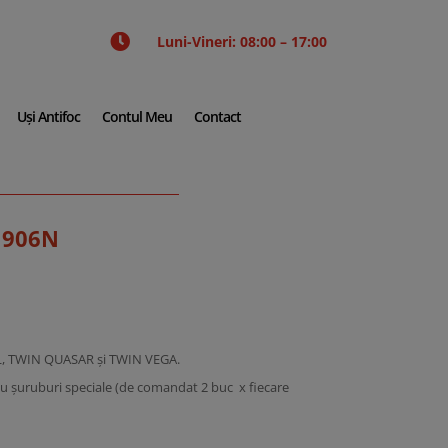

Luni-Vineri: 08:00 – 17:00
Uși Antifoc
Contul Meu
Contact
41906N
L, TWIN QUASAR și TWIN VEGA.
u șuruburi speciale (de comandat 2 buc x fiecare