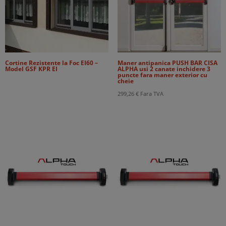
Cortine Rezistente la Foc EI60 –
Maner antipanica PUSH BAR CISA
Model GSF KPR EI
ALPHA usi 2 canate inchidere 3
puncte fara maner exterior cu
cheie
299,26
€
Fara TVA