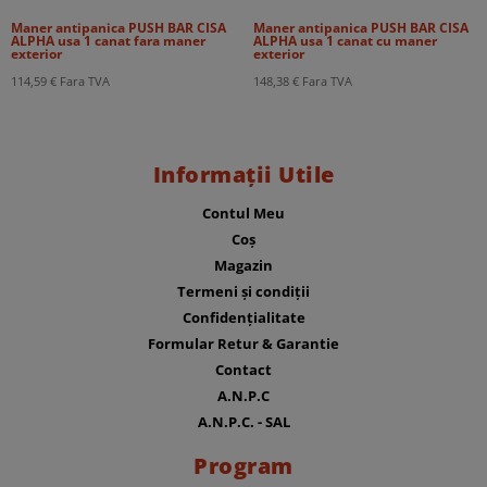
Maner antipanica PUSH BAR CISA
Maner antipanica PUSH BAR CISA
ALPHA usa 1 canat fara maner
ALPHA usa 1 canat cu maner
exterior
exterior
114,59
€
Fara TVA
148,38
€
Fara TVA
Informații Utile
Contul Meu
Coș
Magazin
Termeni și condiții
Confidențialitate
Formular Retur & Garantie
Contact
A.N.P.C
A.N.P.C. - SAL
Program