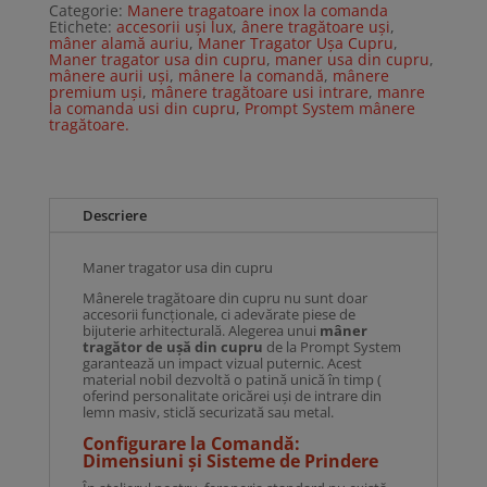
Categorie:
Manere tragatoare inox la comanda
Etichete:
accesorii uși lux
,
ânere tragătoare uși
,
mâner alamă auriu
,
Maner Tragator Ușa Cupru
,
Maner tragator usa din cupru
,
maner usa din cupru
,
mânere aurii uși
,
mânere la comandă
,
mânere
premium uși
,
mânere tragătoare usi intrare
,
manre
la comanda usi din cupru
,
Prompt System mânere
tragătoare.
Descriere
Maner tragator usa din cupru
Mânerele tragătoare din cupru nu sunt doar
accesorii funcționale, ci adevărate piese de
bijuterie arhitecturală. Alegerea unui
mâner
tragător de ușă din cupru
de la Prompt System
garantează un impact vizual puternic. Acest
material nobil dezvoltă o patină unică în timp (
oferind personalitate oricărei uși de intrare din
lemn masiv, sticlă securizată sau metal.
Configurare la Comandă:
Dimensiuni și Sisteme de Prindere