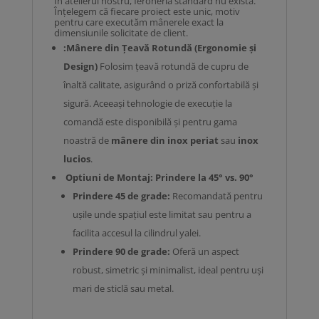
În atelierul nostru, feroneria standard nu există.
Înțelegem că fiecare proiect este unic, motiv
pentru care executăm mânerele exact la
dimensiunile solicitate de client.
:Mânere din Țeavă Rotundă (Ergonomie și
Design)
Folosim țeavă rotundă de cupru de
înaltă calitate, asigurând o priză confortabilă și
sigură. Aceeași tehnologie de execuție la
comandă este disponibilă și pentru gama
noastră de
mânere din inox periat
sau
inox
lucios
.
Optiuni de Montaj: Prindere la 45° vs. 90°
Prindere 45 de grade:
Recomandată pentru
ușile unde spațiul este limitat sau pentru a
facilita accesul la cilindrul yalei.
Prindere 90 de grade:
Oferă un aspect
robust, simetric și minimalist, ideal pentru uși
mari de sticlă sau metal.