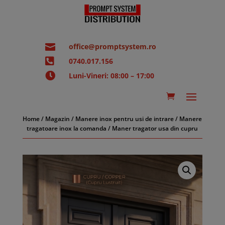

office@promptsystem.ro

0740.017.156

Luni-Vineri: 08:00 – 17:00
Home
/
Magazin
/
Manere inox pentru usi de intrare
/
Manere
tragatoare inox la comanda
/ Maner tragator usa din cupru