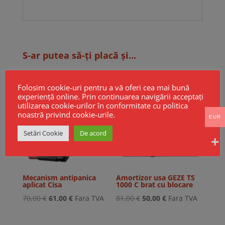
S-ar putea să-ți placă și...
Folosim cookie-uri pentru a vă oferi cea mai bună
Reduceri!
Reduceri!
experiență online. Prin continuarea navigării acceptați
utilizarea cookie-urilor în conformitate cu politica
noastră privind cookie-urile.
EUR
Setări Cookie
De acord
Mecanism antipanica
Amortizor usa GEZE TS
aplicat Cisa
1000 C brat cu blocare
Prețul
Prețul
Prețul
Prețul
70,00
€
61,00
€
Fara TVA
81,00
€
50,00
€
Fara TVA
inițial
curent
inițial
curent
a
este:
a
este: