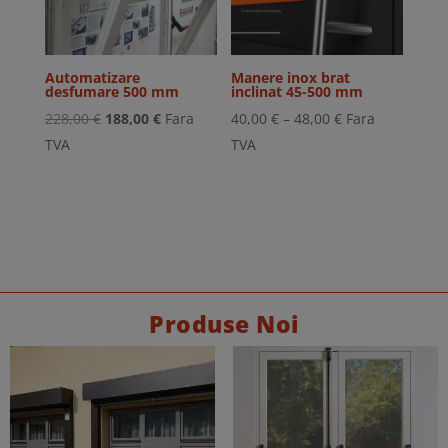
Automatizare
Manere inox brat
desfumare 500 mm
inclinat 45-500 mm
Prețul
Prețul
Interval
228,00
€
188,00
€
Fara
40,00
€
–
48,00
€
Fara
inițial
curent
de
TVA
TVA
a
este:
prețuri:
fost:
188,00 €.
40,00 €
228,00 €.
până
la
48,00 €
Produse Noi