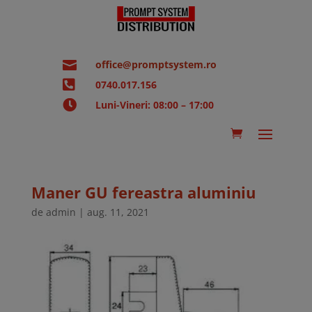

office@promptsystem.ro

0740.017.156

Luni-Vineri: 08:00 – 17:00
Maner GU fereastra aluminiu
de
admin
|
aug. 11, 2021