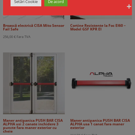
Setări Cookie
De acord
Broască electrică CISA Mito Sensor
Cortine Rezistente la Foc EI60 –
Fail Safe
Model GSF KPR EI
256,00
€
Fara TVA
Maner antipanica PUSH BAR CISA
Maner antipanica PUSH BAR CISA
ALPHA usi 2 canate inchidere 3
ALPHA usa 1 canat fara maner
puncte fara maner exterior cu
exterior
cheie