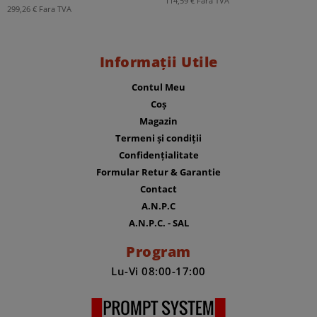
114,59
€
Fara TVA
299,26
€
Fara TVA
Informații Utile
Contul Meu
Coș
Magazin
Termeni și condiții
Confidențialitate
Formular Retur & Garantie
Contact
A.N.P.C
A.N.P.C. - SAL
Program
Lu-Vi 08:00-17:00